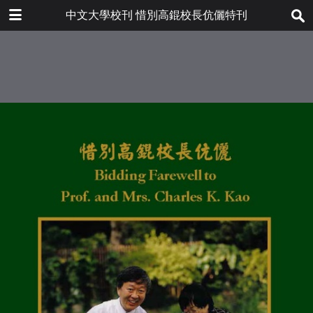
下载
中文大學校刊 惜別高錕校長伉儷特刊
bulletin202001_en.pdf
21.9 MB
更多文件
bulletin202001en.pdf
目录
6.8 MB
簡介
高錕校長任内所獲榮譽
任内大學重要發展
訪問高錕校長
大學校董會主席利國偉爵士演辭及高
錕校長答辭（一九九六年度第三次校
董會會議）