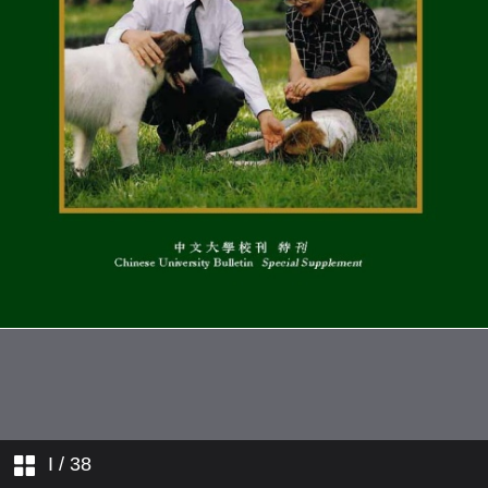
校友歡送校長伉儷晚會
高錕校長伉儷惜別餐會
I
/ 38