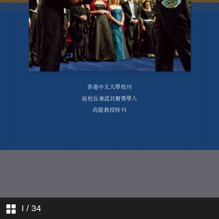
I
/ 34