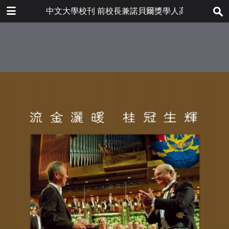
下载
中文大學校刊 前校長兼諾貝爾獎學人高錕教授特刊
bulletin202001_tc.pdf
4.8 MB
更多文件
bulletin202001tc.pdf
目录
7.2 MB
前言
舉校同慶
諾貝爾獎講座《古沙遞捷音》
高錕教授小傳
桂冠學人返故園