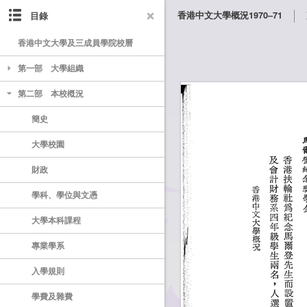
目錄
香港中文大學概況1970–71
香港中文大學及三成員學院校曆
第一部 大學組織
第二部 本校槪況
簡史
大學校園
財政
學科、學位與文憑
大學本科課程
專業學系
入學規則
學費及雜費