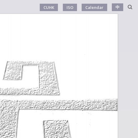
中
CUHK
ISO
Calendar