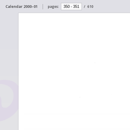
Calendar 2000–01
pages:
/
610