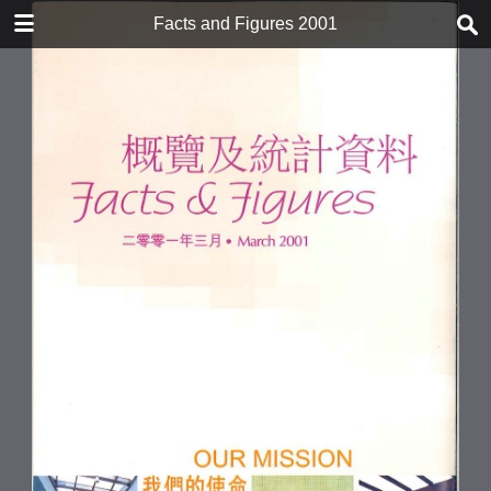
下载
Facts and Figures 2001
facts_2020_en.pdf
3.8 MB
更多文件
facts2020en.pdf
目录
35.2 MB
我們的使命
我們的展望
概況
學生
學生總人數
教職員
硏究
新生入學人數