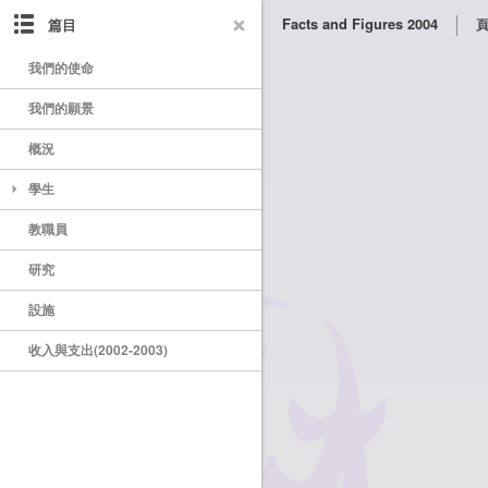
篇目
Facts and Figures 2004
頁
我們的使命
我們的願景
概況
學生
教職員
研究
設施
收入與支出(2002-2003)