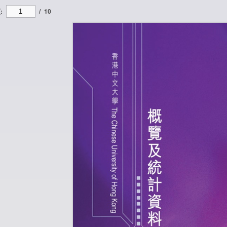
:
/
10