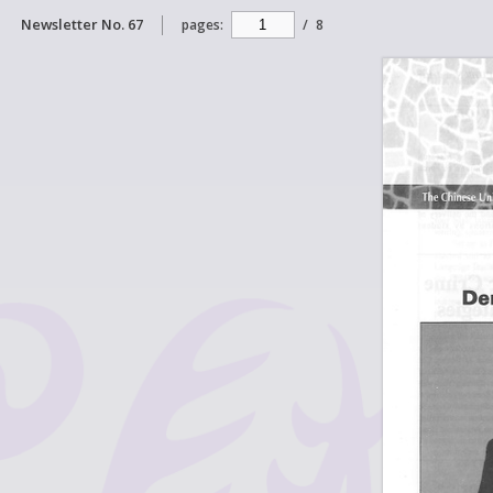
Newsletter No. 67
pages:
/
8