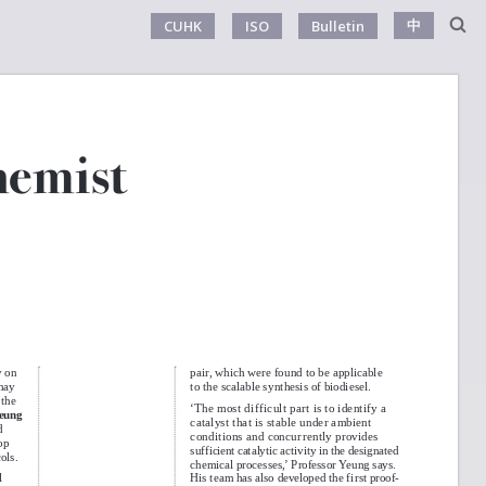
中
CUHK
ISO
Bulletin