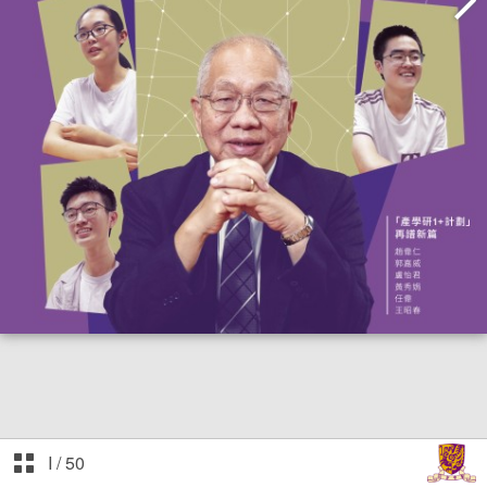
I
/
50