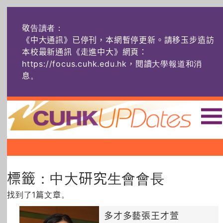
敬告讀者：
《中大通訊》已停刊，本網暫停更新。請移玉步造訪
本校最新通訊《走進中大》網頁：
https://focus.cuhk.edu.hk，閱讀大學報道和消
息
。
主頁
|
|
|
頭條
榜上友名
學術探奇
標籤：中大研究生會會長
社創薈動
六物窺人
AI：人算不如
機算？
找到了1篇文章。
藝士匹靈
雅共賞
字裏科技
多才多藝張王才萱