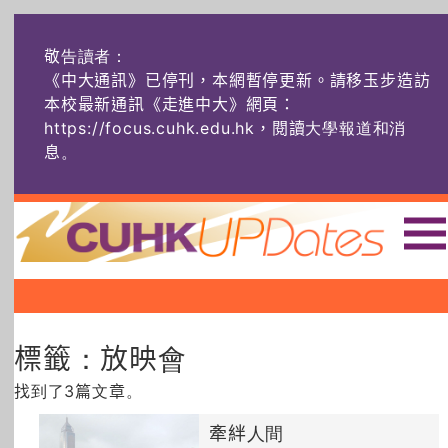
敬告讀者：
《中大通訊》已停刊，本網暫停更新。請移玉步造訪
本校最新通訊《走進中大》網頁：
https://focus.cuhk.edu.hk，閱讀大學報道和消
息
。
主頁
|
|
|
頭條
榜上友名
學術探奇
標籤：放映會
社創薈動
六物窺人
AI：人算不如
機算？
找到了3篇文章。
藝士匹靈
雅共賞
字裏科技
牽絆人間