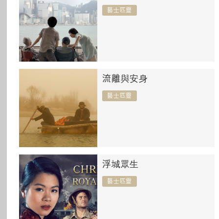
所有主題
藝士匹靈
流離與安身
藝士匹靈
浮城眾生
藝士匹靈