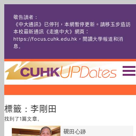
敬告讀者：
《中大通訊》已停刊，本網暫停更新。請移玉步造訪
本校最新通訊《走進中大》網頁：
https://focus.cuhk.edu.hk，閱讀大學報道和消
息
。
主頁
|
|
|
頭條
榜上友名
學術探奇
標籤：李剛田
社創薈動
六物窺人
AI：人算不如
機算？
找到了1篇文章。
藝士匹靈
雅共賞
字裏科技
硯田心跡