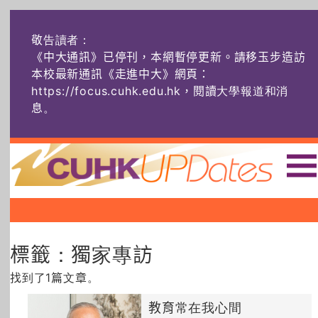
敬告讀者：
《中大通訊》已停刊，本網暫停更新。請移玉步造訪
本校最新通訊《走進中大》網頁：
https://focus.cuhk.edu.hk，閱讀大學報道和消
息
。
主頁
|
|
|
頭條
榜上友名
學術探奇
標籤：獨家專訪
社創薈動
六物窺人
AI：人算不如
機算？
找到了1篇文章。
藝士匹靈
雅共賞
字裏科技
教育常在我心間