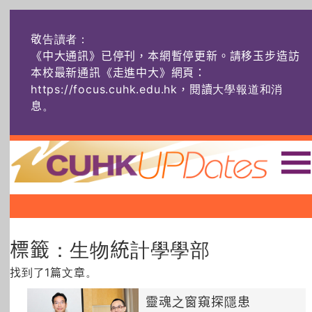
敬告讀者：
《中大通訊》已停刊，本網暫停更新。請移玉步造訪
本校最新通訊《走進中大》網頁：
https://focus.cuhk.edu.hk，閱讀大學報道和消
息
。
主頁
|
|
|
頭條
榜上友名
學術探奇
標籤：生物統計學學部
社創薈動
六物窺人
AI：人算不如
機算？
找到了1篇文章。
藝士匹靈
雅共賞
字裏科技
靈魂之窗窺探隱患