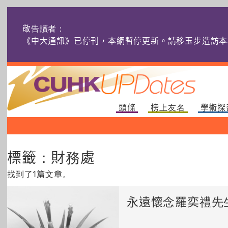
敬告讀者：
《中大通訊》已停刊，本網暫停更新。請移玉步造訪本
頭條
榜上友名
學術探
標籤：財務處
找到了1篇文章。
永遠懷念羅奕禮先