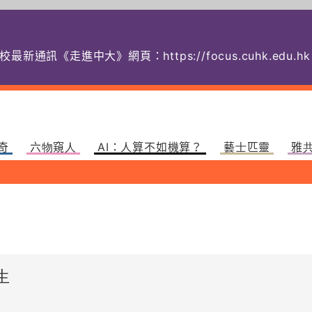
校最新通訊《走進中大》網頁：
https://focus.cuhk.
奇
六物窺人
AI：人算不如機算？
藝士匹靈
雅
生