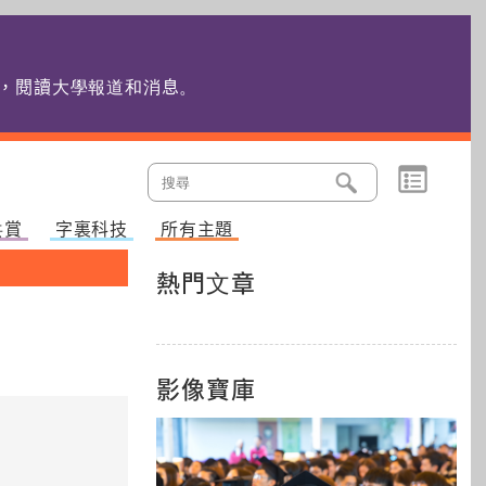
edu.hk，閱讀大學報道和消息
。
共賞
字裏科技
所有主題
熱門文章
影像寶庫