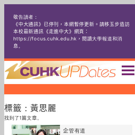
敬告讀者：
《中大通訊》已停刊，本網暫停更新。請移玉步造訪
本校最新通訊《走進中大》網頁：
https://focus.cuhk.edu.hk，閱讀大學報道和消
息
。
主頁
|
|
|
頭條
榜上友名
學術探奇
標籤：黃思麗
社創薈動
六物窺人
AI：人算不如
機算？
找到了1篇文章。
藝士匹靈
雅共賞
字裏科技
企管有道