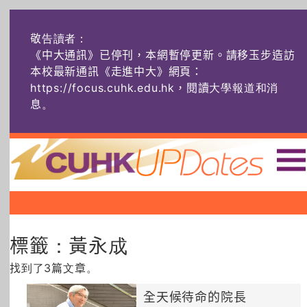
敬告讀者：
《中大通訊》已停刊，本網暫停更新。請移玉步造訪
本校最新通訊《走進中大》網頁：
https://focus.cuhk.edu.hk，閱讀大學報道和消
息
。
主頁
|
|
|
頭條
榜上友名
學術探奇
標籤：黃永成
社創薈動
六物窺人
AI：人算不如
機算？
找到了3篇文章。
藝士匹靈
雅共賞
字裏科技
全天候待命的院長