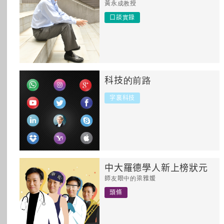
黃永成教授
所有主題
口談實錄
科技的前路
字裏科技
中大羅德學人新上榜狀元
師友眼中的梁雅媛
頭條