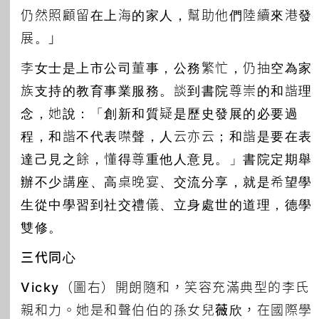
仍然照顧留在上海的家人，幫助他們陸續來港發
展。」
李女士是上市公司董事，公務繁忙，仍抽空為家
族支持的教育事業服務。談到書院尊崇的和諧理
念，她說：「創新和質疑是歷史發展的必要過
程，和諧不代表噤聲，人云亦云；和諧是要在表
達己見之餘，懂得尊重他人意見。」書院定期舉
辦不少講座、高桌晚宴、交流分享，就是希望學
生從中學習到社交禮儀、立身處世的道理，德學
雙修。
三代同心
Vicky
（圖右）開朗隨和，笑容充滿典型的李氏
親和力。她是和聲伯伯的孫女兒
薇欣
，在國際學