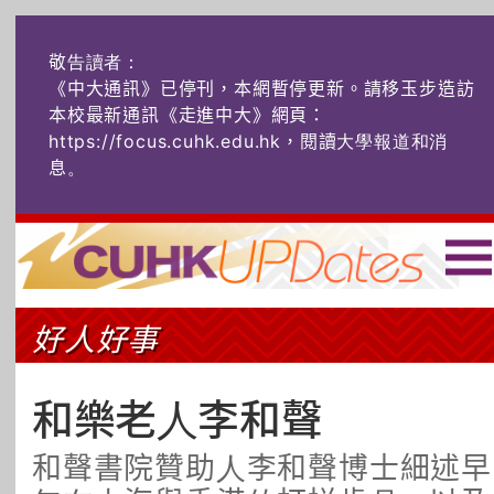
敬告讀者：
《中大通訊》已停刊，本網暫停更新。請移玉步造訪
本校最新通訊《走進中大》網頁：
https://focus.cuhk.edu.hk，閱讀大學報道和消
息
。
主頁
|
ENG
|
简体
|
好人好事
頭條
榜上友名
學術探奇
社創薈動
六物窺人
AI：人算不如
和樂老人李和聲
機算？
和聲書院贊助人李和聲博士細述早
藝士匹靈
雅共賞
字裏科技