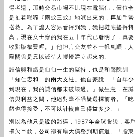
得老遠，那時交易市場不比現在電腦化，價位全
是扯着喉嚨『兩蚊三蚊』地喊出來的，再加手勢
搭救。為了讓人容易看得到我，我把鞋底墊得特
高，現在女士穿的我在五十年代已發明了，真要
收點版權費呢。」他坦言交友並不一帆風順，人
際關係是靠以誠待人慢慢建立起來的。
誠信與和諧是伯伯一生的堅持，也是和聲院訓
「知仁忠和」的兩大支柱。他自豪說：「自年少
到現在，我的誠信都未破壞過。」做生意，在誠
信與利益之間，他絕對毫不猶疑選擇前者。「吃
虧也得接受，不可以計較自己得益多少。」
別以為他只是說的豁達，1987年全球股災，客戶
拖欠巨款，公司卻有龐大債務到期償還。「股東