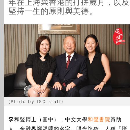
年在上海與香港的打拼歲月，以及
所有主題
堅持一生的原則與美德。
(Photo by ISO staff)
李和聲
博士（圖中），中文大學
和聲書院
贊助
人，金融界響噹噹的名字，眼光準確，人稱「撈