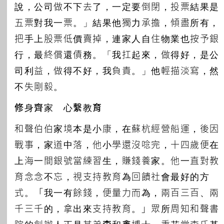
說，公司做不下去了，一定要倒閉，投票結果是
五票對我一票。」結果他獨力承擔，傾盡所有，
把手上股票低價賣掉，連家人自住物業也按予銀
行，最終償還債務。「我扛起來，做得好，是公
司利益，做得不好，我負責。」他輕描淡寫，然
不失剛毅。
修身齊家 心繫教育
和聲伯伯家境本是小康，在蘇杭經營船運，後因
戰事，家道中落，他小學還沒唸完，十四歲便在
上海一間銀號當練習生，賺錢養家。他一直對教
育念念不忘，視支持教育為回饋社會最好的方
式。「我一有餘錢，便量力而為，兩百三百、兩
千三千的，拿出來支持教育。」眾所周知和聲書