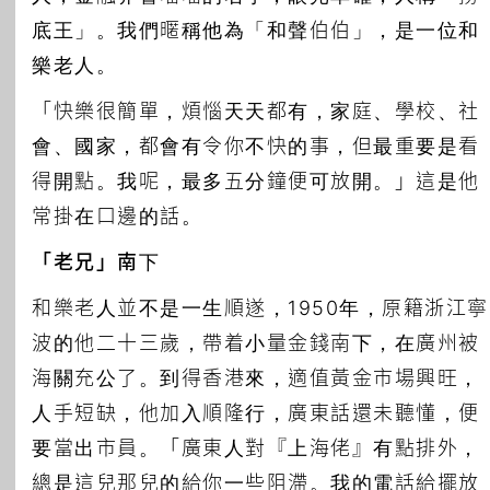
底王」。我們暱稱他為「和聲伯伯」，是一位和
樂老人。
「快樂很簡單，煩惱天天都有，家庭、學校、社
會、國家，都會有令你不快的事，但最重要是看
得開點。我呢，最多五分鐘便可放開。」這是他
常掛在口邊的話。
「老兄」南下
和樂老人並不是一生順遂，1950年，原籍浙江寧
波的他二十三歲，帶着小量金錢南下，在廣州被
海關充公了。到得香港來，適值黃金市場興旺，
人手短缺，他加入順隆行，廣東話還未聽懂，便
要當出市員。「廣東人對『上海佬』有點排外，
總是這兒那兒的給你一些阻滯。我的電話給擺放