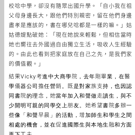
校唸中學，卻沒有隨眾出國升學。「自小我在祖
父母身邊長大，跟他們特別親密，留在他們身邊
盡孝是應該的，書在哪兒唸都是一樣的嘛。」姑
姑德媞點破她：「現在她說來輕鬆，但相信當時
她也嚮往去外國過自由獨立生活，吸收人生經驗
的。由此也看到把家庭放在自己之先，是我們家
的價值觀。」
結果Vicky考進中大商學院，去年剛畢業，在醫
學儀器公司擔任營銷。既是對家族支持，也因認
同書院的理念，她當年加入和聲做走讀生，與不
少開明可親的同學交上朋友。她希望書院多辦一
些像「和聲早晨」的活動，增加師生和學生之間
相處的機會，並在促進國際生與本地生融和方面
再下工夫。