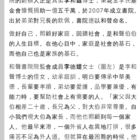
院的創辦人正是其弟
李和鑫
博士，秉花堂李氏基
金會慷慨捐助一億五千萬，於2007年成立書院
出於弟弟對兄長的欽佩，書院遂以和聲命名。
做好自己，照顧好家庭，回饋社會，是和聲伯伯
的人生目標。在他心目中，家庭是社會的基石，
而他自己也是家族的基石。
和聲書院院監會成員
李德媞
女士（圖左）是李和
聲博士的侄女，幼承庭訓，明白要傳承中華美
德，長輩要孝順，弟幼要愛護，品學要兼優，有
能力時，要幫助社會上有需要的人。「家父與大
伯相差二十歲，長兄為父，對大伯非常尊重。自
小我們視大伯為家長，而他也照顧到每一個家
人。他最早來港，一個外省人在異地打拼，很多
痛苦不足為外人道。但就算在最困難的時候，他