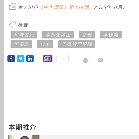
本文出自
《中大通訊》第464期
（2015年10月）
標籤
和聲書院
李和聲博士
慈善
李德媞
李薇欣
校友
工商管理學院
...
本期推介