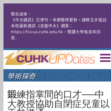
敬告讀者：
《中大通訊》已停刊，本網暫停更新。請移玉步造訪
本校最新通訊《走進中大》網頁：
https://focus.cuhk.edu.hk，閱讀大學報道和消
息
。
主頁
|
ENG
|
简体
|
學術探奇
頭條
榜上友名
學術探奇
社創薈動
六物窺人
AI：人算不如
鍛練指掌間的口才──中
機算？
大教授協助自閉症兒童以
藝士匹靈
雅共賞
字裏科技