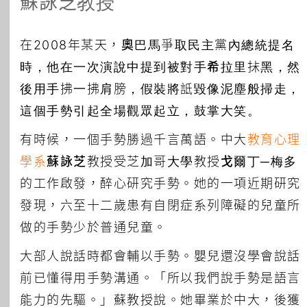
蘇詠芝教授
在2008年某天，
奧巴馬
爭取民主黨內總統提名
時，他在一次演說中提到被對手
希拉里
抹黑，然
後用手拂一拂肩膀，假裝將詆毀像泥塵般掃走，
這個手勢引起全場觀眾起立，鼓掌大笑。
有時候，一個手勢勝過千言萬語。中大
教育心理
學系
蘇詠芝
教授受芝加哥大學教授
戈爾丁─梅多
的工作啟發，醉心研究手勢。她的一項近期研究
發現，六至十二歲患有自閉症系列障礙的兒童所
做的手勢少於普通兒童。
大部人說話時都會輔以手勢。嬰兒還沒學會說話
前已懂得用手勢溝通。「所以我們說手勢是語言
能力的先驅。」蘇教授說。她畢業於中大，後獲