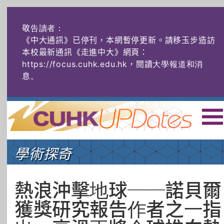
敬告讀者：
《中大通訊》已停刊，本網暫停更新。請移玉步造訪
本校最新通訊《走進中大》網頁：
https://focus.cuhk.edu.hk，閱讀大學報道和消
息
。
主頁
|
ENG
|
简体
|
學術探奇
頭條
榜上友名
學術探奇
社創薈動
六物窺人
AI：人算不如
熱浪沖擊地球──諾貝爾
機算？
獲獎研究報告作者之一指
藝士匹靈
雅共賞
字裏科技