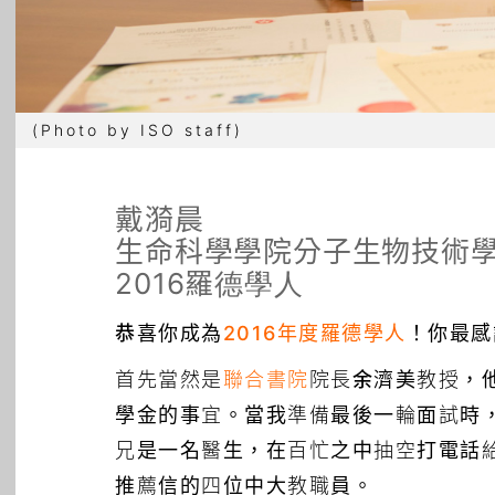
(Photo by ISO staff)
戴漪晨
生命科學學院分子生物技術
2016羅德學人
恭喜你成為
2016年度羅德學人
！你最感
首先當然是
聯合書院
院長
余濟美
教授，
學金的事宜。當我準備最後一輪面試時，
兄是一名醫生，在百忙之中抽空打電話
推薦信的四位中大教職員。