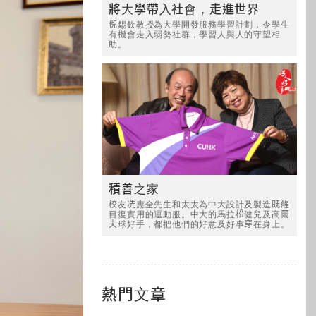
將大學帶入社會，走進世界
倪錫欽教授為大學開發服務學習計劃，令學生
有機會走入弱勢社群，學習人與人的守望相
助。
積善之家
校友冼應全先生和太太為中大設計及製造既醒
目復實用的運動服。中大的馬拉松健兒及高爾
夫球好手，都把他們的好意及好事穿在身上。
熱門文章