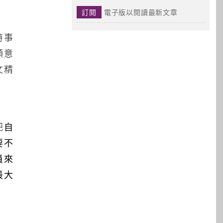
訂閱
電子版以閱讀最新文章
時事
願意
文精
把自
要不
員來
最大