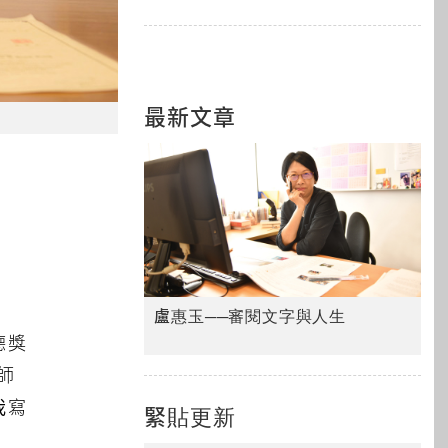
最新文章
盧惠玉──審閱文字與人生
德獎
師
我寫
緊貼更新