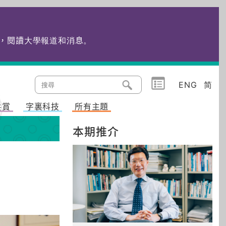
edu.hk，閱讀大學報道和消息
。
ENG
简
共賞
字裏科技
所有主題
本期推介