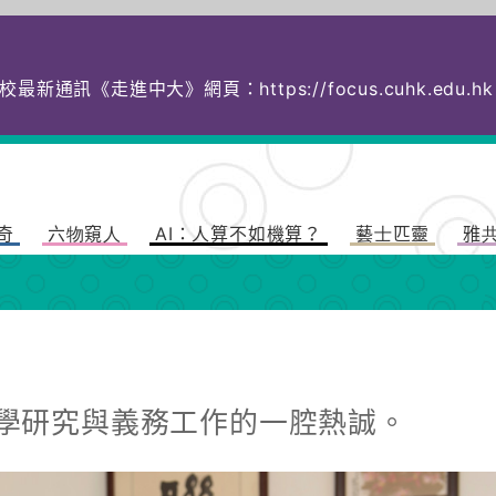
校最新通訊《走進中大》網頁：
https://focus.cuhk.
奇
六物窺人
AI：人算不如機算？
藝士匹靈
雅
科學研究與義務工作的一腔熱誠。