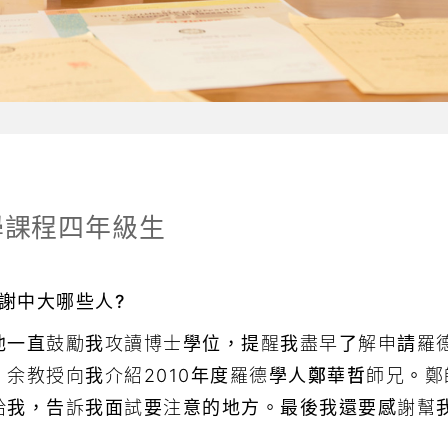
學課程四年級生
謝中大哪些人?
他一直鼓勵我攻讀博士學位，提醒我盡早了解申請羅
余教授向我介紹2010年度羅德學人
鄭華哲
師兄。鄭
給我，告訴我面試要注意的地方。最後我還要感謝幫