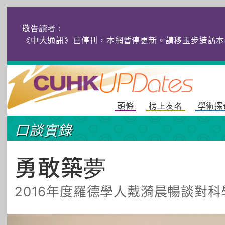
敬告讀者：
《中大通訊》已停刊，本網暫停更新。請移玉步造訪本
頭條
榜上友名
學術探
口談實錄
勇敢築夢
2016年度羅德學人戴漪晨暢談對