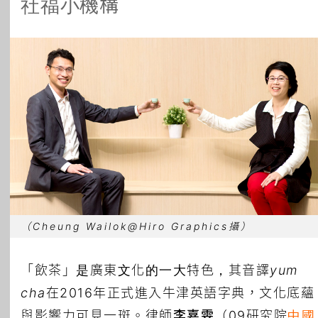
社福小機構
所有主題
（Cheung Wailok@Hiro Graphics攝）
「飲茶」是廣東文化的一大特色，其音譯
yum
cha
在2016年正式進入牛津英語字典，文化底蘊
與影響力可見一斑。律師
李嘉雯
（09研究院
中國