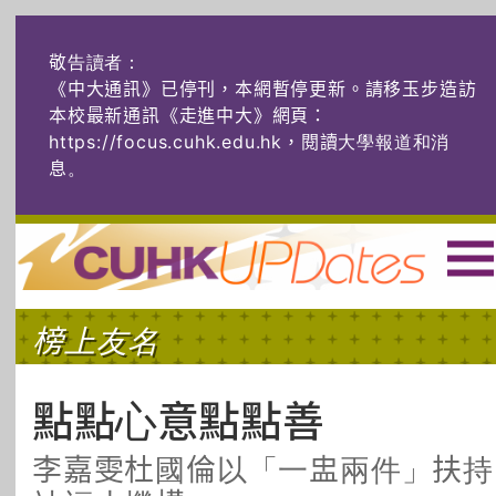
敬告讀者：
《中大通訊》已停刊，本網暫停更新。請移玉步造訪
本校最新通訊《走進中大》網頁：
https://focus.cuhk.edu.hk，閱讀大學報道和消
息
。
主頁
|
ENG
|
简体
|
榜上友名
頭條
榜上友名
學術探奇
社創薈動
六物窺人
AI：人算不如
點點心意點點善
機算？
李嘉雯杜國倫以「一盅兩件」扶持
藝士匹靈
雅共賞
字裏科技