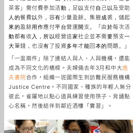
茶客」需付費參加活動，足以支付自己以及受助
人的餐費以外，容有少量盈餘。集腋成裘，儲起
來的盈餘用作應付平台營運開支。「由於每次活
動都有收入，所以經營這家社企並不需要預支一
大筆錢，也沒有了投資多年才能回本的問題。」
「一盅兩件」除了連結人與人、人與機構，還能
成為不同文化的橋樑。夫婦倆去年3月和中大
逸
夫書院
合作，組織一班國際生到訪難民服務機構
Justice Centre。不同國家、種族的年輕人無分
彼此，雀躍地以點心道具練習使用筷子、背誦點
心名稱，然後結伴到鄰近酒樓「實習」。