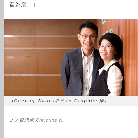
善為樂。」
（Cheung Wailok@Hiro Graphics攝）
文／資訊處
Christine N.