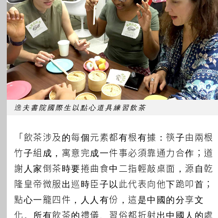
逸夫書院國際生以點心道具練習飲茶
「飲茶涉及的每個元素都有根有據：筷子由兩根
竹子組成，寓意完成一件事必須靠通力合作；道
謝人家倒茶時要捲曲食中二指輕敲桌面，源自乾
隆皇帝微服出巡時臣子以此代表向他下跪叩首；
點心一籠四件，人人有份，這是中國的分享文
化。所有飲茶的禮儀、習俗都折射出中國人的處