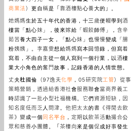
商業法
）更自稱是「靠酒樓點心養大的」。
她媽媽生於五十年代的香港，十三歲便輟學到酒
樓當「點心妹」，後來嫁給「蝦餃師傅」，含辛
茹苦養大四子一女，「點心妹」也慢慢變成「腸
粉姨姨」。李嘉雯想給媽媽寫本回憶錄，但寫着
寫着，不由自主從一個人寫到一個行業，以酒樓
業大小角色的奮鬥故事，記錄香港的人情世態。
丈夫
杜國倫
（97逸夫
化學
，05研究院
工管
）從
策略營銷，透過給香港社會服務聯會當商界義工
時認識了一批小型社福機構。它們資源短缺，因
知名度低而乏人問津。他把太太的書《得閒去飲
茶》變成一個
同名平台
，定期以飲茶活動撮合公
眾和慈善小團體。「茶樓向來是個促成好事發生