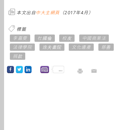
本文出自
中大主網頁
（2017年4月）
標籤
李嘉雯
杜國倫
校友
中國商業法
法律學院
逸夫書院
文化遺產
慈善
捐款
...