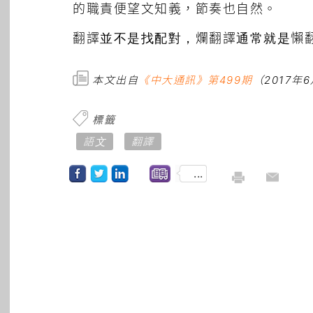
的職責便望文知義，節奏也自然。
翻譯並不是找配對，爛翻譯通常就是懶
本文出自
《中大通訊》第499期
（2017年
標籤
語文
翻譯
...