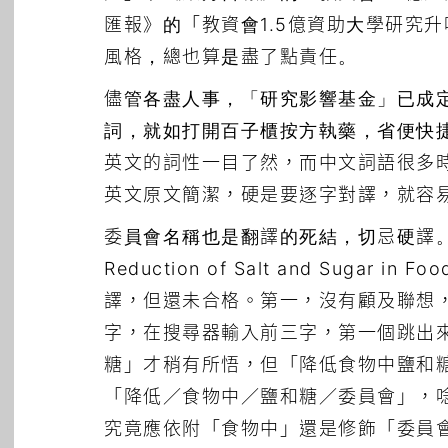
匯報》的「教資會1.5億資助大學研究
風格，總也算是盡了點責任。
儘管各盡人事，「研究影響基金」已成
詞，就如打開百子櫃按方執藥，省便快捷
英文的詞性一目了然，而中文詞語很多
英文原文簡潔，硬是要逐字對譯，就容
委員會名稱也是翻譯的死結，切忌硬譯。「
Reduction of Salt and Su
譯，但還未合格。第一，沒有顧及聯想
字，在搜尋器輸入前三字，第一個跳出
糖」才稍有所悟，但「降低食物中鹽和
「降低／食物中／鹽和糖／委員會」，
究竟應依附「食物中」還是修飾「委員