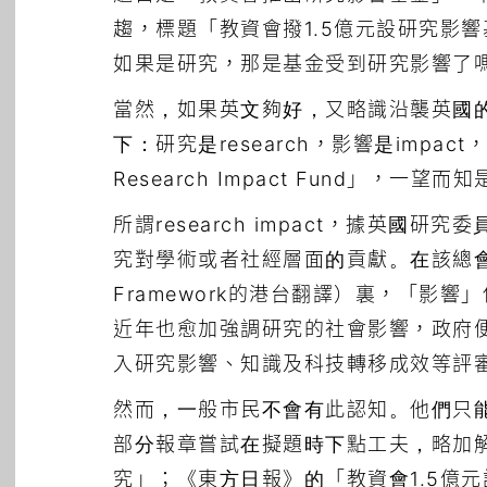
趨，標題「教資會撥1.5億元設研究影
如果是研究，那是基金受到研究影響了
當然，如果英文夠好，又略識沿襲英國
下：研究是research，影響是impact
Research Impact Fund」，一
所謂research impact，據英國研究委
究對學術或者社經層面的貢獻。在該總會2013
Framework的港台翻譯）裏，「影
近年也愈加強調研究的社會影響，政府
入研究影響、知識及科技轉移成效等評
然而，一般市民不會有此認知。他們只
部分報章嘗試在擬題時下點工夫，略加解
究」；《東方日報》的「教資會1.5億