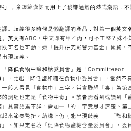
升呢」，棄規範漢語而用上了稍嫌過氣的港式潮語，不
定譯。歧義很多時候是懶翻譯的產品，對着一個英文
。英文有ABC，中文即有甲乙丙，可不工整？殊不
時既可名也可動，嫌「提升研究影響力基金」累贅，
易出現歧義。
降低食物中鹽和糖委員會」是「Committeeon
gar in Food」，比起「降低鹽和糖在食物中委員會」，當然不
，一般人看見「食物中」三字，當會聯想「毒」為第
來的詞組也定是「食物中毒」。讀者需看到或讀到「
糖」其實語焉不詳，需加一「的」字意思才清楚。第
唸起來節奏彆扭，結構上仍可能出現歧義──「鹽和
會」。如果定名為「促降食物鹽糖含量委員會」，委