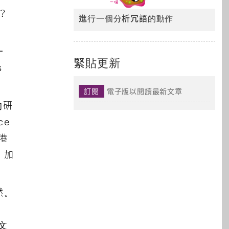
？
進行一個分析冗語的動作
一
緊貼更新
s
訂閱
電子版以閱讀最新文章
的研
ce
港
，加
然。
文