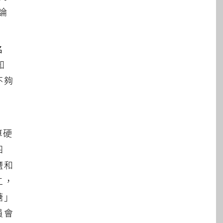
論
名
知
不夠
算硬
四
鹽和
二，
糖」
員會