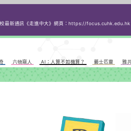
校最新通訊《走進中大》網頁：
https://focus.cuhk.
奇
六物窺人
AI：人算不如機算？
藝士匹靈
雅