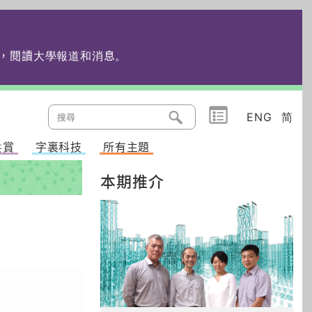
edu.hk，閱讀大學報道和消息
。
ENG
简
共賞
字裏科技
所有主題
本期推介