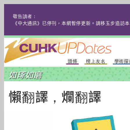
敬告讀者：
《中大通訊》已停刊，本網暫停更新。請移玉步造訪本
頭條
榜上友名
學術探
如琢如磨
懶翻譯，爛翻譯