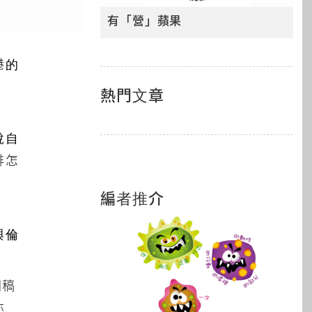
有「營」蘋果
港的
熱門文章
說自
排怎
編者推介
與倫
聞稿
亦