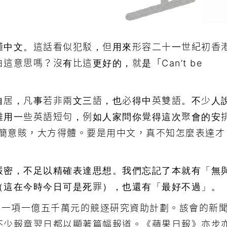
懂中文。這話看似犯駁，但用來形容二十一世紀初香
意思嗎？沒有比這更好的，就是「Can’t be
自居，凡事若非兩文三語，也必得中英雙語。不少人
雜用一些英語短句，例如人家問你覺得這次聚會的安
」是多麼言簡意賅，大方得體。要是用中文，真不知怎麼表達才
嚴密，不足以精確表達思想。我們忘記了本就有「無
（這在今時今日可是死罪），也還有「最好不過」。
出一項一億五千萬元的競逐研究資助計劃。該會的新
不少報章翌日都以顯著篇幅報道。《蘋果日報》亦步