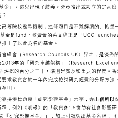
響基金」。這兒出現了歧義。究竟推出或設立的是甚麼
嗎？
的高等院校撥款機制，這條題目是不難解讀的。惦量
，基金是fund，教資會的英文稿正是「UGC launche
望而知是推出了以此為名的基金。
員會總會（Research Councils UK）界定，是優秀
年的「研究卓越架構」（Research Excellen
響」佔評鑑的百分之二十，準則是廣及和重要的程度。香
便要求教資會於一年內完成檢討研究經費的分配方法
審準則。
能靠拼湊標題裏「研究影響基金」六字，弄出個所以
釋，例如《明報》的「教資會1.5億助有社會影響研
元設『研究影響基金』」，加上引號突出基金名稱；《