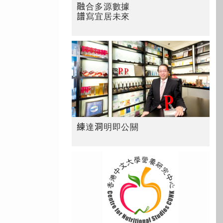
融合多源數據
譜寫宜居未來
練達洞明即公關