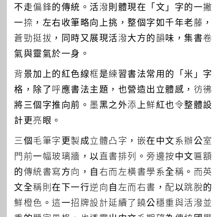
不走偏鋒的傳統。活潑則體現在「文」字的一撇
一捺，左右收筆略向上挑，整個字如千年老藤，
蒼勁挺拔，同時又展現活潑大方的韻味，集書卷
氣與靈氣於一身。
背景加上的紅色線框是練習書法常用的「米」字
格，除了呼應書法主題，也營造出立體感，彷彿
將三個字推向前。墨黑之外添上鮮紅也令整體設
計更亮眼。
三個毛筆字更製成立體凸字，嵌在中文系辦公室
門前一幅玻璃牆，以直書排列。旁邊按中文匾額
的傳統書寫方向，自右而左橫書學系全稱。而英
文全稱則在下一行逆向自左而右書，配以跳脫的
鮮橙色。這一招牌設計延續了饒公穩重與活潑並