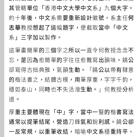
其管轄單位「香港中文大學中文系」九個大字。
約十年後，中文系需要重新設計徽號，系主任
何
志華
教授想起了這幅題字，便截取當中「中文
系」三字加以製作。
這筆畫簡單的三個字之所以一直令何教授念念不
忘，是因為愈簡單的字往往愈難寫出韻味，饒公
卻寫得古拙典雅，氣韻生動。「饒公以帶有隸意
的楷法書之，結體古樸，用筆厚重，字字千鈞，
穩如泰山，同時也不失活潑生動。」何教授分析
道。
厚重主要體現在「中」字，當中一豎的楷書寫法
通常以提筆結尾，營造刀鋒氣和銳利感。饒公卻
一反常規，以重筆收結，暗喻中文系穩重持平、