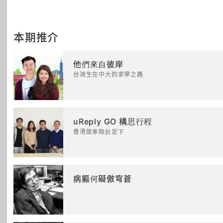
本期推介
他們來自彼岸
台灣生在中大的求學之路
uReply GO 構思行程
香港故事始於足下
病軀何礙傲穹蒼