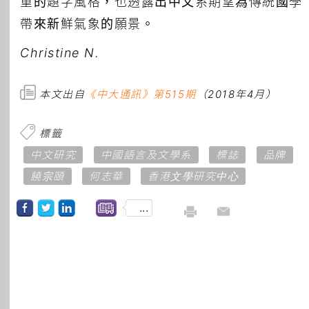
重的題字風格，也透露出中文系期望為傳統國學
帶來新鮮氣象的願景。
Christine N.
本文出自
《中大通訊》第515期
（2018年4月）
標籤
中文研究
中國語言及文學系
標誌
品牌
饒宗頤
何志華
香港文學研究中心
...