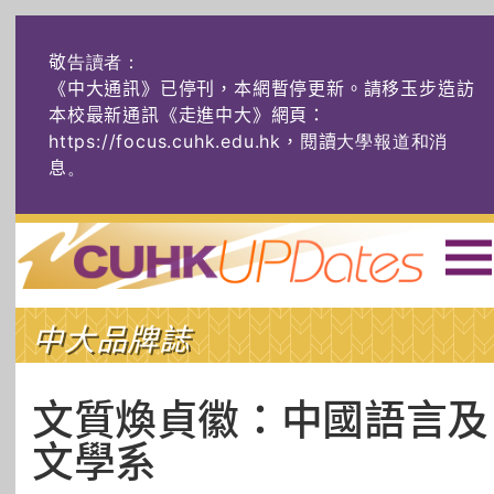
敬告讀者：
《中大通訊》已停刊，本網暫停更新。請移玉步造訪
本校最新通訊《走進中大》網頁：
https://focus.cuhk.edu.hk，閱讀大學報道和消
息
。
主頁
|
ENG
|
简体
|
中大品牌誌
頭條
榜上友名
學術探奇
社創薈動
六物窺人
AI：人算不如
文質煥貞徽：中國語言及
機算？
文學系
藝士匹靈
雅共賞
字裏科技