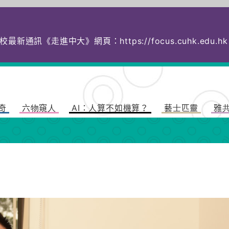
校最新通訊《走進中大》網頁：
https://focus.cuhk.
奇
六物窺人
AI：人算不如機算？
藝士匹靈
雅