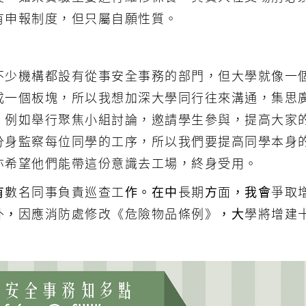
有申報制度，但只屬自願性質。
不少機構都設有從事安全事務的部門，但大學就像一
成一個板塊，所以我想加深大學同行往來溝通，集思
，例如舉行聚焦小組討論，邀請學生參與，提高大家
分身監察每位同學的工序，所以我們要提高同學本身
亦希望他們能帶這份意識去工場，終身受用。
有數名同事負責巡查工作。在中長期方面，我會爭取
外，因應消防處修改《危險物品條例》，大學將增建