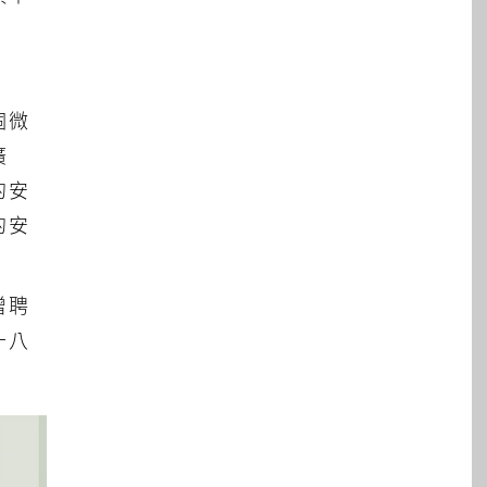
個微
廣
的安
的安
增聘
十八