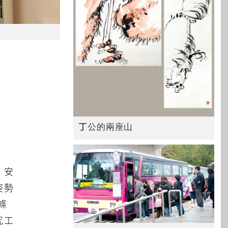
丁公的兩座山
，安
姿勢
條
究工