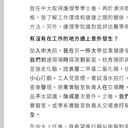
我在中大取得護理學學士後，再於澳洲
格。我了解工作環境和健康之間的關係
方法。另外，護理學知識對我評估醫學
有沒有在工作的地方遇上意外發生？
加入中大前，我在另一所大學從事健康
我們到達現場時探測到氯氣，校方隨即
並撿走化驗，證實是二甲基二氯化錫，
小心打翻。工人見冒煙，嘗試潑水拍打
查後發現，原來實驗室負責人在交場時
品不太認識，釀成是次意外。之後，我
實驗室，或學系實驗室負責人交場進行
全。
在中大上任後，我希望推行類似申報制