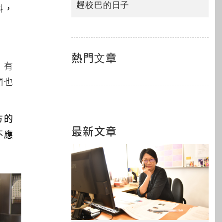
趕校巴的日子
料，
熱門文章
，有
們也
方的
最新文章
不應