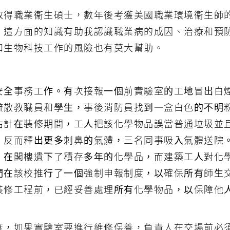
取得職業衞生碩士，數年後考獲美國職業環境衞生師
，這方面的知識有助我認識職業病的成因、治療和預
和生物科技工作的風險也有莫大幫助。
安全事務工作。有次接報一個前實驗室的工地冒出白
疏散教職員和學生，事後消防員找到一盒白色的不明
估計在裝修期間，工人把該化學物品誤當普通垃圾並
，反而釋出更多刺鼻的氣體，三名同事吸入氣體送院
，在閣樓遺下了積存多年的化學品，而建築工人對化
們在該校推行了一個強制申報制度，以確保所有師生
裝修工程前，已經妥善處理所有化學物品，以保障他
度，如果實驗室要進行維修保養，負責人在交場前必