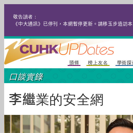
敬告讀者：
《中大通訊》已停刊，本網暫停更新。請移玉步造訪本
頭條
榜上友名
學術探
口談實錄
李繼業的安全網