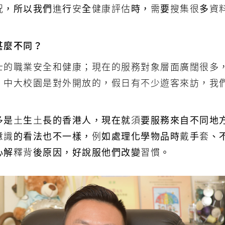
況，所以我們進行安全健康評估時，需要搜集很多資
甚麼不同？
士的職業安全和健康；現在的服務對象層面廣闊很多
。中大校園是對外開放的，假日有不少遊客來訪，我
多是土生土長的香港人，現在就須要服務來自不同地
意識的看法也不一樣，例如處理化學物品時戴手套、
心解釋背後原因，好說服他們改變習慣。