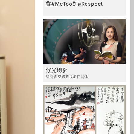
從#MeToo到#Respect
浮光劍影
從電影交流透視港日關係