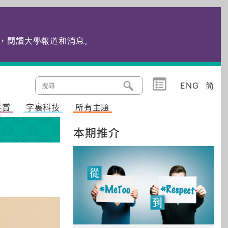
edu.hk，閱讀大學報道和消息
。
ENG
简
共賞
字裏科技
所有主題
本期推介