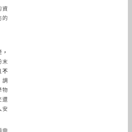
的資
防的
煙，
粉末
且不
。調
學物
交還
人安
須申