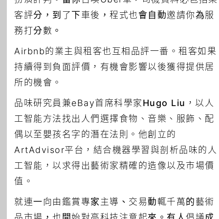
客評分，到了下車後，程式也會自動邀請你為服
務打分數。
Airbnb的業主與租客也互相品評一番。租客如果
持續得到負面評價，有機會影響以後獲得提供居
所的機會。
品味研究員兼eBay首席科學家
Hugo Liu
，以人
工智能方法找出人們選擇食物、音樂、服飾、配
偶以至嬰孩名字的潛在法則。他創立的
ArtAdvisor平台，結合機器學習與剖析品味的人
工智能，以求得出藝術家精確的造像以及市場價
值。
就連一向由鑑賞專家主導、交易動輒千萬的藝術
品市場，也開始對高科技注意起來。有人倡議成