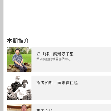
本期推介
好「評」應潮湧千里
黃洪與他的臻善評估中心
逝者如斯，而未嘗往也