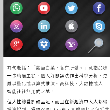
所有主題
有句老話：「蘿蔔白菜，各有所愛。」意指品味
一事純屬主觀，個人好惡無法作出科學分析，更
難以量化或以算式推演。高科技、大數據或人工
智能往往無用武之地。
但人性總愛評頭品足，而且在新經濟中人人都得
扮演評判。當你召喚Uber車，司機資料必包括乘