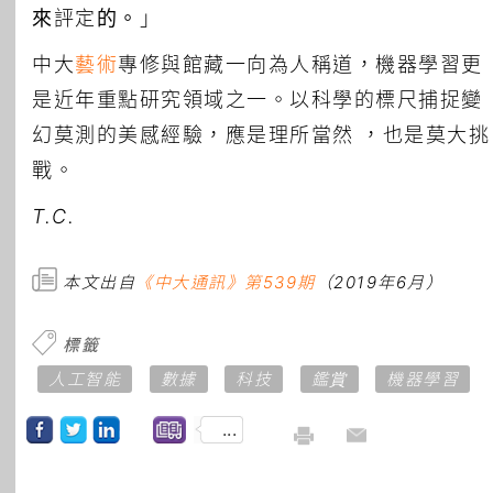
來評定的。」
中大
藝術
專修與館藏一向為人稱道，機器學習更
是近年重點研究領域之一。以科學的標尺捕捉變
幻莫測的美感經驗，應是理所當然 ，也是莫大挑
戰。
T.C.
本文出自
《中大通訊》第539期
（2019年6月）
標籤
人工智能
數據
科技
鑑賞
機器學習
...