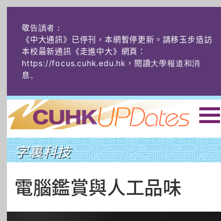
敬告讀者：
《中大通訊》已停刊，本網暫停更新。請移玉步造訪
本校最新通訊《走進中大》網頁：
https://focus.cuhk.edu.hk，閱讀大學報道和消
息
。
主頁
|
ENG
|
简体
|
字裏科技
頭條
榜上友名
學術探奇
社創薈動
六物窺人
AI：人算不如
電腦鑑賞與人工品味
機算？
藝士匹靈
雅共賞
字裏科技