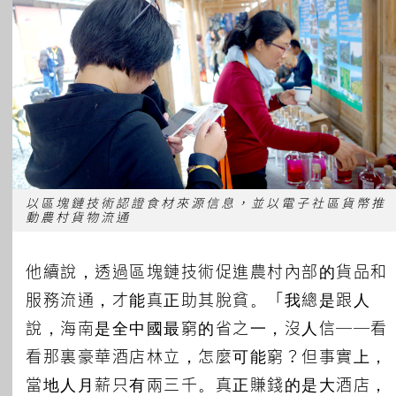
以區塊鏈技術認證食材來源信息，並以電子社區貨幣推
動農村貨物流通
他續說，透過區塊鏈技術促進農村內部的貨品和
服務流通，才能真正助其脫貧。「我總是跟人
說，海南是全中國最窮的省之一，沒人信──看
看那裏豪華酒店林立，怎麼可能窮？但事實上，
當地人月薪只有兩三千。真正賺錢的是大酒店，