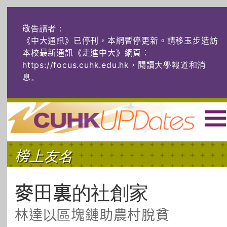
敬告讀者：
《中大通訊》已停刊，本網暫停更新。請移玉步造訪
本校最新通訊《走進中大》網頁：
https://focus.cuhk.edu.hk，閱讀大學報道和消
息
。
主頁
|
ENG
|
简体
|
榜上友名
頭條
榜上友名
學術探奇
社創薈動
六物窺人
AI：人算不如
麥田裏的社創家
機算？
林達以區塊鏈助農村脫貧
藝士匹靈
雅共賞
字裏科技