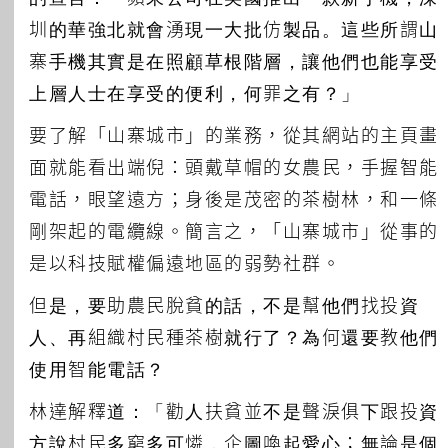
圳的華強北就會湧現一大批仿製品。這些所謂山
寨手機其實是在照顧草根階層，讓他們也能享受
上層人士在享受的便利，何罪之有？」
要了解「山寨城市」的業務，從其網站的主頁畫
面就能看出端倪：頭戴草帽的女農民，手握智能
電話，眼望遠方；身後是茂密的茶樹林，和一條
剛架起的電纜線。簡言之，「山寨城市」從事的
是以科技賦權偏遠地區的弱勢社群。
但是，要助農民脫貧的話，不是幫他們找投資
人、再組織村民種茶樹就行了？為何還要教他們
使用智能電話？
林達解釋道：「勸人扶貧並不是聲淚俱下跟投資
方說村民多窮多可憐，企圖喚起愛心；無論是個