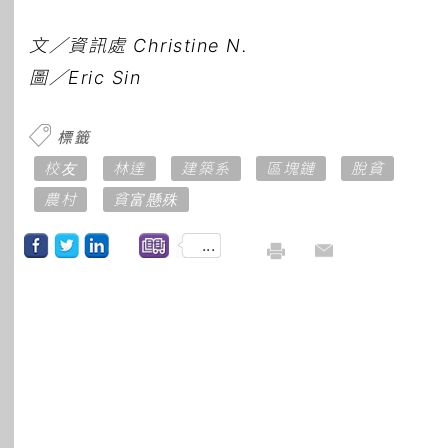
文／資訊處
Christine N.
圖／
Eric Sin
標籤
校友
林達
建築系
區塊鏈
脫貧
農村
貧富懸殊
...