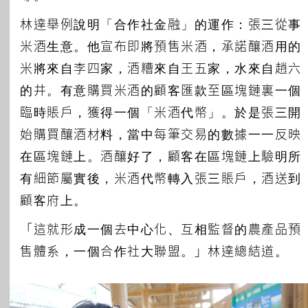
林達舉例說明「合作社金融」的運作：張三從事
米酒生意。他宣布即將預售米酒，承諾釀酒用的
米將來自李四家，酒糟來自王五家，水來自趙六
的井。有意購買米酒的顧客匯款至區塊鏈裏一個
臨時賬戶，獲得一個「米酒代幣」。於是張三開
始購買釀酒材料，當中每筆交易的數據一一反映
在區塊鏈上。酒釀好了，顧客在區塊鏈上驗明所
有細節屬實後，米酒代幣轉入張三賬戶，酒送到
顧客府上。
「這就形成一個去中心化、互相監督的農產品預
售體系，一個合作社大聯盟。」林達總結道。