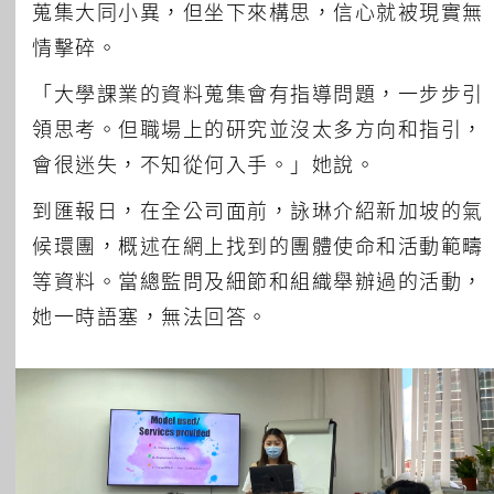
蒐集大同小異，但坐下來構思，信心就被現實無
情擊碎。
「大學課業的資料蒐集會有指導問題，一步步引
領思考。但職場上的研究並沒太多方向和指引，
會很迷失，不知從何入手。」她說。
到匯報日，在全公司面前，詠琳介紹新加坡的氣
候環團，概述在網上找到的團體使命和活動範疇
等資料。當總監問及細節和組織舉辦過的活動，
她一時語塞，無法回答。