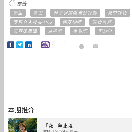
標籤
學生
實習
非牟利團體實習計劃
夏季課程
博群全人發展中心
崇基學院
聯合書院
伍宜孫書院
羅曉婷
孫賢諾
李詠琳
...
本期推介
「泳」無止境
蔡曉慧與游泳的羅曼史