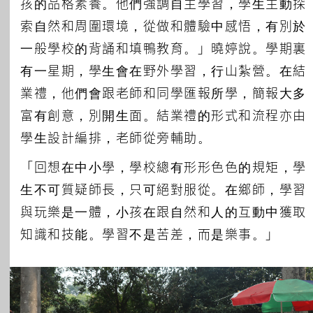
孩的品格素養。他們強調自主學習，學生主動探
索自然和周圍環境，從做和體驗中感悟，有別於
一般學校的背誦和填鴨教育。」曉婷說。學期裏
有一星期，學生會在野外學習，行山紮營。在結
業禮，他們會跟老師和同學匯報所學，簡報大多
富有創意，別開生面。結業禮的形式和流程亦由
學生設計編排，老師從旁輔助。
「回想在中小學，學校總有形形色色的規矩，學
生不可質疑師長，只可絕對服從。在鄉師，學習
與玩樂是一體，小孩在跟自然和人的互動中獲取
知識和技能。學習不是苦差，而是樂事。」