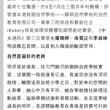
最終七位獲選，於6至7月在三間非牟利機構，即
營運本港首間自然學校——鄉師自然學校的自然
教育有限公司、東華三院烘焙和餐飲社企
iBakery和氣候環保團體低碳想創坊實習。《中
大通訊》跟三位實習生
羅曉婷
、
孫賢諾
和
李詠琳
暢談難忘見聞，以及初入職場的酸甜苦辣。
自然是最好的老師
曉婷居於港島，往屯門鄉郊的鄉師自然學校實
習，須展開一段段漫長征途。長途跋涉沒有澆熄
熱情，離開這所自然小學之日，對於奇幻空間的
人和事，她心中只有不捨。她在學校擔任助理活
動統籌，協助舉辦試後和暑期活動。在主流學校
成長的曉婷，見證體驗教育在香港是切實可行的