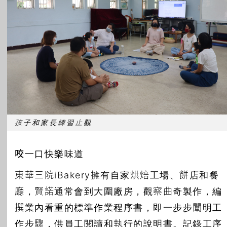
孩子和家長練習止觀
咬一口快樂味道
東華三院iBakery擁有自家烘焙工場、餅店和餐
廳，賢諾通常會到大圍廠房，觀察曲奇製作，編
撰業內看重的標準作業程序書，即一步步闡明工
作步驟，供員工閱讀和執行的說明書。記錄工序