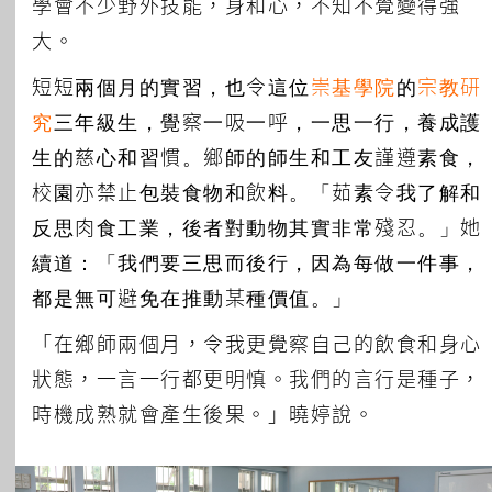
學會不少野外技能，身和心，不知不覺變得強
大。
短短兩個月的實習，也令這位
崇基學院
的
宗教研
究
三年級生，覺察一吸一呼，一思一行，養成護
生的慈心和習慣。鄉師的師生和工友謹遵素食，
校園亦禁止包裝食物和飲料。「茹素令我了解和
反思肉食工業，後者對動物其實非常殘忍。」她
續道：「我們要三思而後行，因為每做一件事，
都是無可避免在推動某種價值。」
「在鄉師兩個月，令我更覺察自己的飲食和身心
狀態，一言一行都更明慎。我們的言行是種子，
時機成熟就會產生後果。」曉婷說。