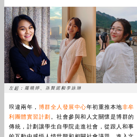
所有主題
左起：羅曉婷、孫賢諾和李詠琳
睽違兩年，
博群全人發展中心
年初重推本地
非牟
利團體實習計劃
。社會參與和人文關懷是博群的
傳統，計劃讓學生自學院走進社會，從跟人和事
的互動中感悟人情世態和相關社會議題，進入文