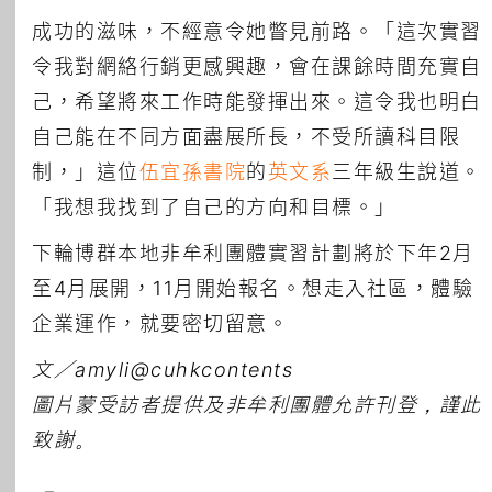
成功的滋味，不經意令她瞥見前路。「這次實習
令我對網絡行銷更感興趣，會在課餘時間充實自
己，希望將來工作時能發揮出來。這令我也明白
自己能在不同方面盡展所長，不受所讀科目限
制，」這位
伍宜孫書院
的
英文系
三年級生說道。
「我想我找到了自己的方向和目標。」
下輪博群本地非牟利團體實習計劃將於下年2月
至4月展開，11月開始報名。想走入社區，體驗
企業運作，就要密切留意。
文／
amyli@cuhkcontents
圖片蒙受訪者提供及非牟利團體允許刊登，謹此
致謝。