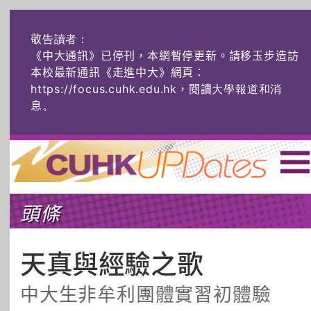
敬告讀者：
《中大通訊》已停刊，本網暫停更新。請移玉步造訪
本校最新通訊《走進中大》網頁：
https://focus.cuhk.edu.hk，閱讀大學報道和消
息
。
主頁
|
ENG
|
简体
|
頭條
頭條
榜上友名
學術探奇
社創薈動
六物窺人
AI：人算不如
天真與經驗之歌
機算？
中大生非牟利團體實習初體驗
藝士匹靈
雅共賞
字裏科技