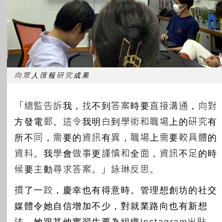
向眾人匯報研究成果
「總監告訴我，找不到答案時要直接溝通，向對
方發電郵。這令我明白到學術和職場上的研究有
所不同，需要的資訊有異，職場上需要較具體的
資料。我學會做事更謹慎和全面，資訊不足的時
候要主動尋求答案。」詠琳反思。
摜了一跤，慶幸也有得意時。管理想創坊的社交
媒體令她自信增加不少，對就業路向也有新想
法。她跟其他實習生要為組織Instagram出貼