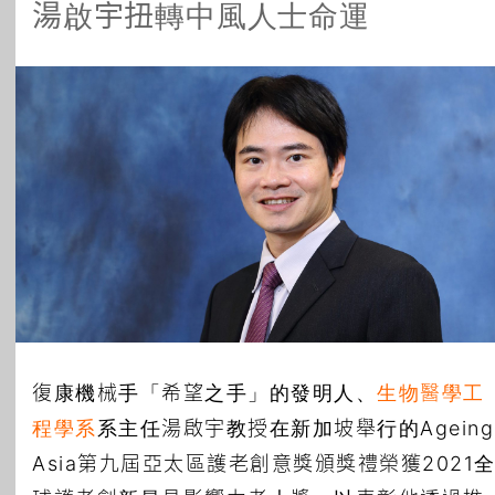
湯啟宇扭轉中風人士命運
所有主題
復康機械手「希望之手」的發明人、
生物醫學工
程學系
系主任湯啟宇教授在新加坡舉行的Ageing
Asia第九屆亞太區護老創意獎頒獎禮榮獲2021