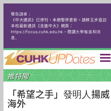
敬告讀者：
《中大通訊》已停刊，本網暫停更新。請移玉步造訪
本校最新通訊《走進中大》網頁：
https://focus.cuhk.edu.hk，閱讀大學報道和消
息
。
主頁
|
ENG
|
简体
|
推特聞
頭條
榜上友名
學術探奇
社創薈動
六物窺人
AI：人算不如
「希望之手」發明人揚威
機算？
海外
藝士匹靈
雅共賞
字裏科技