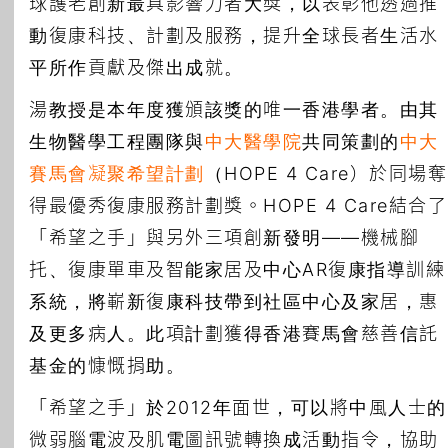
球護老創新最具影響力者大獎，以表彰他透過推
動復康科技、計劃及服務，提升全球長者生活水
平所作貢獻及傑出成就。
湯教授是本年度獲頒該獎的唯一香港學者。由其
生物醫學工程團隊與
中大醫學院
共同策劃的
中大
賽馬會凝聚希望計劃
（HOPE 4 Care）於同場奪
得最優秀復康服務計劃獎。HOPE 4 Care結合了
「希望之手」與另外三項創新發明——機械腳
托、復康單車及智能家居及中心AR復康指導訓練
系統，將嶄新復康科技帶到社區中心及家居，惠
及更多病人。此項計劃獲得香港賽馬會慈善信託
基金的慷慨捐助。
「希望之手」於2012年面世，可以將中風人士的
微弱腦電波及肌電圖訊號轉換成活動指令，協助