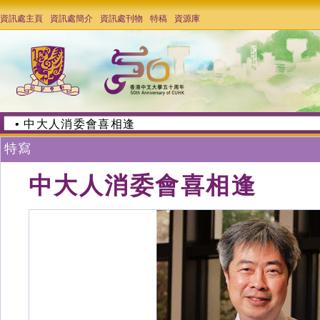
資訊處主頁
資訊處簡介
資訊處刊物
特稿
資源庫
特寫
中大人消委會喜相逢