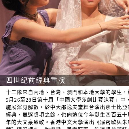
四世紀前經典重演
十二隊來自內地、台灣、澳門和本地大學的學生，
5月26至28日第十屆「中國大學莎劇比賽決賽」中
施展渾身解數，於中大邵逸夫堂舞台演出莎士比亞
經典，競逐獎項之餘，也向這位今年誕生四百五十
年的大文豪致敬。香港中文大學演出《羅密歐與朱