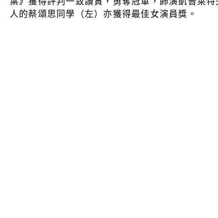
葉》獲得評判一致讚賞，勇奪冠軍，飾演凱普萊特
人的蔡頌思同學（左）亦獲得最佳女演員獎。