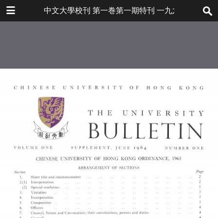
下载
中文大學校刊 第一巻第一期特刊 一九六四年六月
bulletin202001_en.pdf
62.8 MB
更多文件
bulletin202001en.pdf
目录
6.8 MB
香港中文大學條例