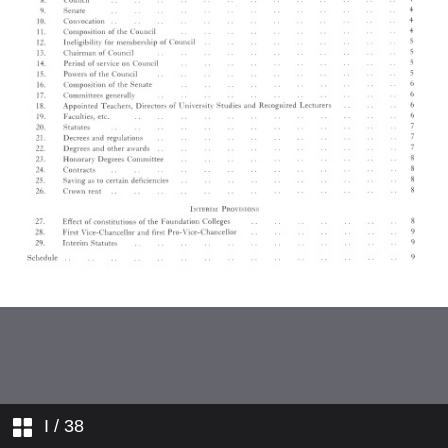
I
/ 38