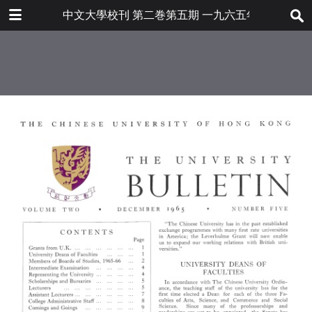
下载
中文大學校刊 第二巻第五期 一九六五年十二月
bulletin202001_en.pdf
34.6 MB
更多文件
bulletin202001en.pdf
目录
6.8 MB
英國贈欵
大學學科主任
大學系務會委員
中期考試
大學代表
獎學金與助學金