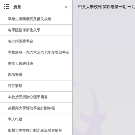
篇目
中文大學校刊 第四巻第一期 一
畢業生考獲優異及優良成績
各學院指導新生入學
各方捐贈獎學金
本校頒發一九六六至六七年度獎助學金
學生人數統計表
教師升遷
聘任事項
本校接受捐贈心理學圖書
英聯邦大學獎助學金計劃年報
學人行蹤
加州大學交換計劃之最近發展情形