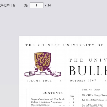
九六七年十月
頁:
/
24