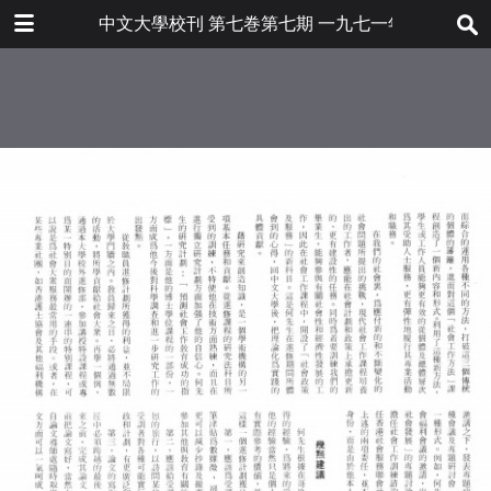
下载
中文大學校刊 第七巻第七期 一九七一年三月
bulletin202001_tc.pdf
3.5 MB
更多文件
bulletin202001tc.pdf
目录
7.2 MB
當代漢英詞典
敎職員進修計劃——訪問何錦輝先生
雅禮協會七十周年紀念
各界之捐贈
人事動態
敎職員簡介