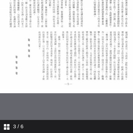
學人行蹤
學院消息
3
/ 6