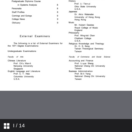
人事動態
敎職員簡介
學人行蹤
學院消息
訃告
I
/ 14