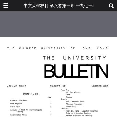
下载
中文大學校刊 第八巻第一期 一九七一年八月
bulletin202001_en.pdf
28.3 MB
更多文件
bulletin202001en.pdf
目录
6.8 MB
校外考試委員
新大學校務主任
嶺南商科硏究所消息
一九七Ｏ至七一年度院際敎學之分析
考試消息
電腦系統分析文憑課程