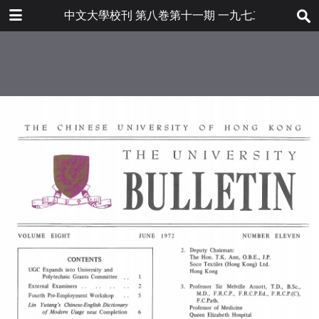
下载
中文大學校刊 第八巻第十一期 一九七二年六月
bulletin202001_en.pdf
24.6 MB
更多文件
bulletin202001en.pdf
目录
6.8 MB
大學敎育資助委員會改組爲大學及理
工敎育資助委員會
校外考試委員
第四屆學生就業輔導研習會
「林語堂當代漢英詞典」即將出版
中英研究基金董事會資助本校敎職員
進修