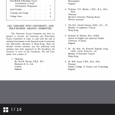
敎職員簡介
學人行蹤
學院消息
I
/ 14