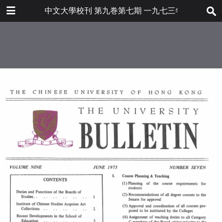
下载
中文大學校刊 第九巻第七期 一九七三年六月
bulletin202001_en.pdf
20.8 MB
更多文件
bulletin202001en.pdf
目录
6.8 MB
大學系務會之職責及作用
中國文化硏究所入藏珍貴文物
敎育學院發展近況
電子計算學敎學及電算機服務
大學及成員書院委員會組織臨時研究
小組
人事動態