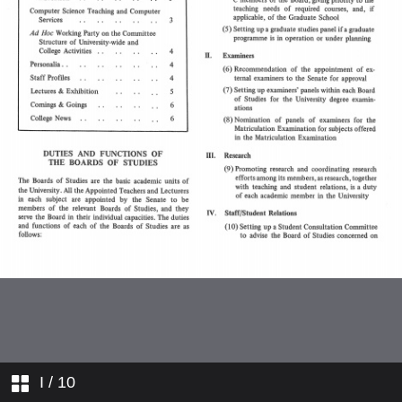
敎職員簡介
學術演講及展覽
學人行蹤
書院消息
I
/ 10