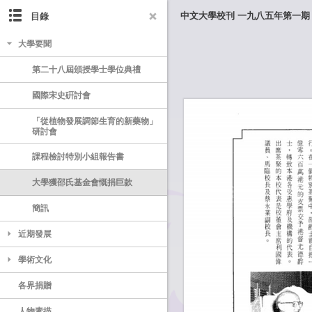
目錄
中文大學校刊 一九八五年第一期
大學要聞
第二十八屆頒授學士學位典禮
國際宋史硏討會
「從植物發展調節生育的新藥物」
研討會
課程檢討特別小組報告書
大學獲邵氏基金會慨捐巨款
簡訊
近期發展
學術文化
各界捐贈
人物素描