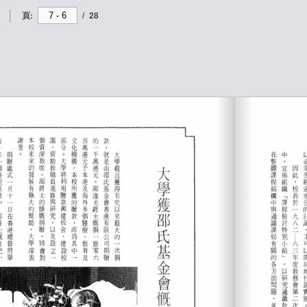
頁:
/
28