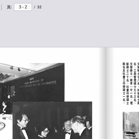
頁:
/
32