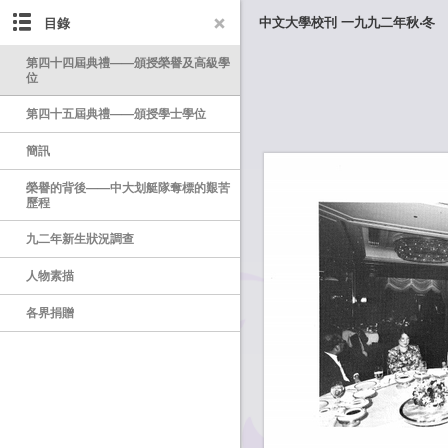
目錄
中文大學校刊 一九九二年秋‧冬
第四十四屆典禮——頒授榮譽及高級學
位
第四十五屆典禮——頒授學士學位
簡訊
榮譽的背後——中大划艇隊奪標的艱苦
歷程
九二年新生狀況調查
人物素描
各界捐贈