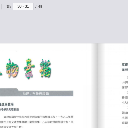
頁:
/
48