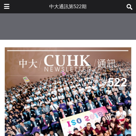
下载
中大通訊第522期
nsl522.pdf
15.3 MB
更多文件
nsl522.pdf
目录
15.2 MB
特寫
渠網恢恢 監察不漏
推特聞
移植微生物減肥
宣布事項
遇見中大新鮮人
公積金計劃投資回報成績
雅共賞
擁抱晚晴
夏日涼涼
醫醫筆寫
大學游泳池更改開放時間
加入環太平洋聯盟
「糖」禍
口談實錄