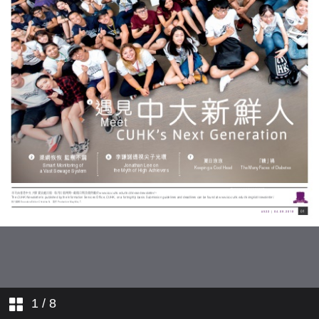
揭小腦萎縮之謎
李謙諾
透視人工智能的未來
推廣香港高等教育
丘成桐談哈佛三十年
透露創科發展策略
亞運摘銀
划艇隊十七連捷
1
/ 8