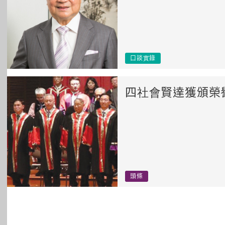
口談實錄
四社會賢達獲頒榮
頭條