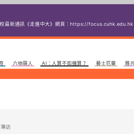
校最新通訊《走進中大》網頁：
https://focus.cuhk.
奇
六物窺人
AI：人算不如機算？
藝士匹靈
雅
家專訪