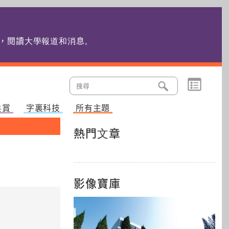
edu.hk，閱讀大學報道和消息
。
共賞
字裏科技
所有主題
熱門文章
影像寶庫