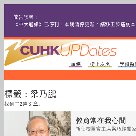
敬告讀者：
《中大通訊》已停刊，本網暫停更新。請移玉步造訪本
頭條
榜上友名
學術探
標籤：梁乃鵬
找到了2篇文章。
教育常在我心間
新任校董會主席梁乃鵬獨