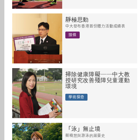
靜極思動
中大發布香港首份體力活動成績表
頭條
掃除健康障礙──中大教
授研究改善殘障兒童運動
環境
學術探奇
「泳」無止境
蔡曉慧與游泳的羅曼史