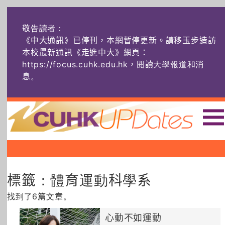
敬告讀者：
《中大通訊》已停刊，本網暫停更新。請移玉步造訪
本校最新通訊《走進中大》網頁：
https://focus.cuhk.edu.hk，閱讀大學報道和消
息
。
主頁
|
|
|
頭條
榜上友名
學術探奇
標籤：體育運動科學系
社創薈動
六物窺人
AI：人算不如
機算？
找到了6篇文章。
藝士匹靈
雅共賞
字裏科技
心動不如運動