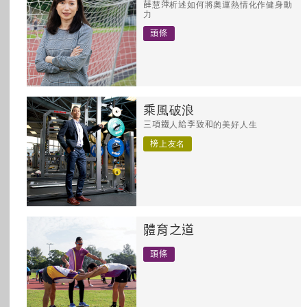
薛慧萍析述如何將奧運熱情化作健身動
所有主題
力
頭條
乘風破浪
三項鐵人給李致和的美好人生
榜上友名
體育之道
頭條