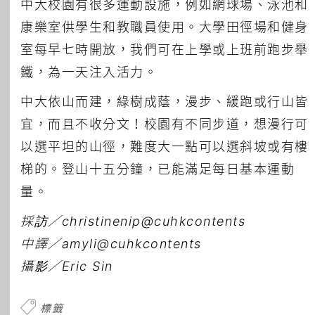
中大校園有很多運動設施，例如網球場、泳池和
康樂室供學生和教職員使用。大學田徑場和健身
室每早七時開放，我們可在上學或上班前跑步舉
鐵，為一天注入活力。
中大依山而建，綠樹成蔭，漫步、緩跑或行山皆
宜，而且不收分文！校園有不同步道，想漫行可
以選平坦的山徑，難度大一點可以選斜坡或有樓
梯的。登山十五分鐘，已能滿足每日基本運動
量。
採訪／christinenip@cuhkcontents
中譯／amyli@cuhkcontents
攝影／Eric Sin
標籤