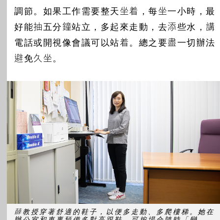
調節。如果工作需要整天坐着，每坐一小時，最
好能抽五分鐘站立，多起來走動，去添些水，講
電話或開視像會議可以站着。總之要盡一切辦法
避免久坐。
薛教授穿著舒適的鞋子，以便多走動、多爬樓梯。她在
辦公室和車裏預備多對高跟鞋，可按場合隨時「變