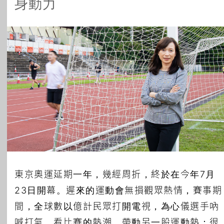
身動力
所有主題
東京奧運延期一年，幾經周折，終於在今年7月
23日開幕。遲來的運動會無損觀眾熱情，賽事期
間，全球數以億計民眾打開電視，為心儀選手吶
喊打氣。看比賽的熱潮，帶動另一股運動熱：很