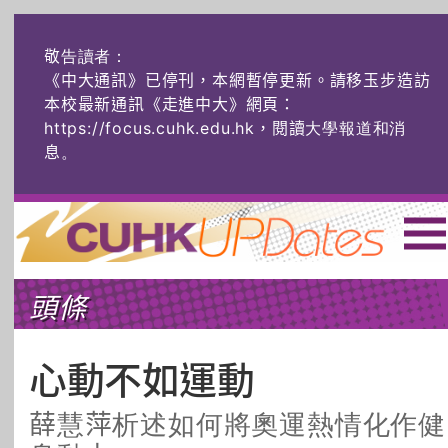
敬告讀者：
《中大通訊》已停刊，本網暫停更新。請移玉步造訪
本校最新通訊《走進中大》網頁：
https://focus.cuhk.edu.hk，閱讀大學報道和消
息
。
主頁
|
ENG
|
简体
|
頭條
頭條
榜上友名
學術探奇
社創薈動
六物窺人
AI：人算不如
心動不如運動
機算？
薛慧萍析述如何將奧運熱情化作健
藝士匹靈
雅共賞
字裏科技