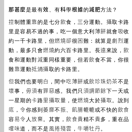
那甚麼是最有效、有科學根據的減肥方法？
控制體重靠的是七分飲食，三分運動。攝取卡路
里是容易不過的事，吃一個意大利薄餅就會吸收
約一千卡路里，但燃燒卻很困難：就算是劇烈運
動，最多只會燃燒約六百卡路里。長遠來說，飲
食和運動對減重同樣重要，但若飲食不當，你很
難靠運動抵消攝取的卡路里。
但我們也要明白，間中吃薄餅或飲珍珠奶茶不是
壞事，毋須有罪惡感。我們只須調節餘下一天或
一星期的卡路里攝取量，使燃燒大於攝取。說到
底，令你感到萎靡不振、飢腸轆轆或不快的飲食
容易令人放棄。其實，飲食貴精不貴多，重在品
嚐味道，而不是風捲殘雲， 牛嚼牡丹。