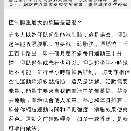
身」。她站在升降書桌前使用電腦，盡量減少久坐時間
控制體重最大的誤區是甚麼？
許多人以為仰臥起坐能減肚腩，這是誤會。仰臥
起坐能收緊腹肌，但要減一磅脂肪，須燃燒三千
五百卡路里，即一個月差不多每日運動三十分
鐘，仰臥起坐或急行也可以。仰臥起坐半小時幾
近不可能，步行半小時還較易辦到。 坊間亦相信
空肚運動燃燒多點脂肪，這又是誤解。活動需要
能量，能量主要來自我們血液中的葡萄糖。禁食
去運動，血糖低會使人頭暈、嘔心和渾身抖震，
迫使你縮短運動時間和降低強度，消脂效果便會
遜色。運動之前進點輕食，如多士或香蕉，是較
可取的做法。