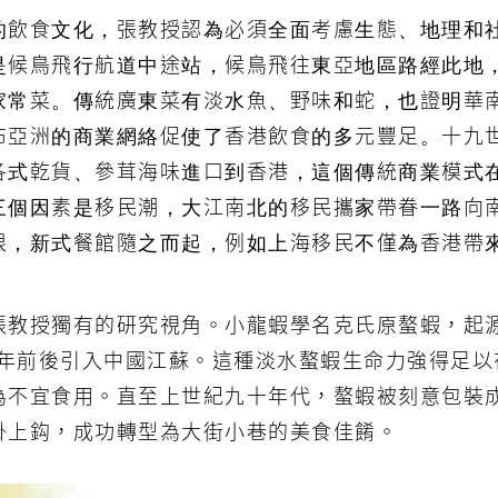
的飲食文化，張教授認為必須全面考慮生態、地理和
是候鳥飛行航道中途站，候鳥飛往東亞地區路經此地
家常菜。傳統廣東菜有淡水魚、野味和蛇，也證明華
布亞洲的商業網絡促使了香港飲食的多元豐足。十九
各式乾貨、參茸海味進口到香港，這個傳統商業模式
三個因素是移民潮，大江南北的移民攜家帶眷一路向
根，新式餐館隨之而起，例如上海移民不僅為香港帶
張教授獨有的研究視角。小龍蝦學名克氏原螯蝦，起
0年前後引入中國江蘇。這種淡水螯蝦生命力強得足以
為不宜食用。直至上世紀九十年代，螯蝦被刻意包裝
掛上鈎，成功轉型為大街小巷的美食佳餚。