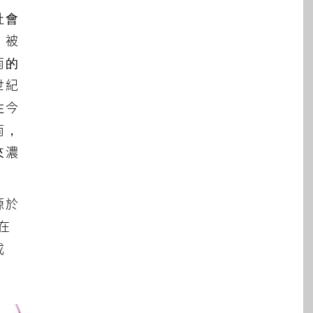
社會
，被
南的
世紀
在今
南，
來濃
源於
在
成