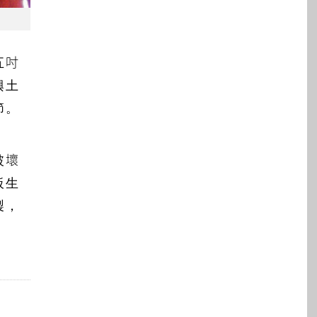
五吋
興土
節。
破壞
板生
製，