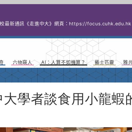
校最新通訊《走進中大》網頁：
https://focus.cuhk.
奇
六物窺人
AI：人算不如機算？
藝士匹靈
雅
中大學者談食用小龍蝦