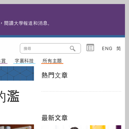
edu.hk，閱讀大學報道和消息
。
ENG
简
共賞
字裏科技
所有主題
熱門文章
的濫
最新文章