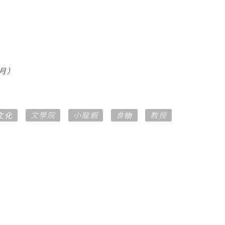
6月）
文化
文學院
小龍蝦
食物
教授