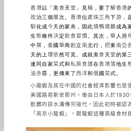
香港以「美食天堂」見稱，要了解香港
政治三個層次。香港位處珠三角下游，
馴化成今天的家禽，因此燒鴨燒鵝成為
生態條件決定飲食習慣。其次，華人遍
中葉，泰國華商創立南北行，把東南亞
天的上環依然可見。成就美食天堂的第
連同自家菜式和私房食譜在香港落地生
油赤醬，更傳來了西洋和俄國菜式。
小龍蝦及其在中國的社會經濟影響也是
美國路易斯安那州，後由日本人於193
骯髒的排水溝傳宗接代，因此初時被認
「南京小龍蝦」，跟龍蝦這種高級食材