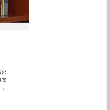
新部
責烹
。」