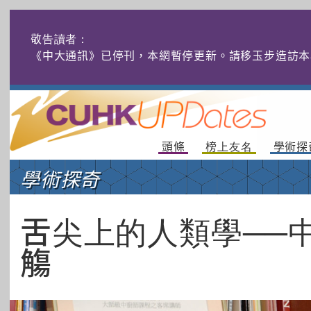
敬告讀者：
《中大通訊》已停刊，本網暫停更新。請移玉步造訪本
頭條
榜上友名
學術探
學術探奇
舌尖上的人類學──
觴