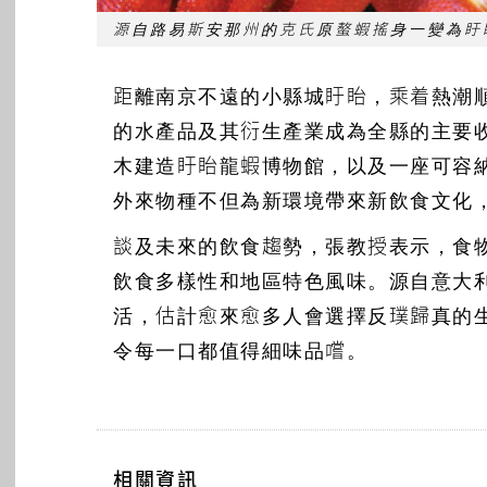
源自路易斯安那州的克氏原螯蝦搖身一變為盱
距離南京不遠的小縣城盱眙，乘着熱潮
的水產品及其衍生產業成為全縣的主要
木建造盱眙龍蝦博物館，以及一座可容
外來物種不但為新環境帶來新飲食文化
談及未來的飲食趨勢，張教授表示，食
飲食多樣性和地區特色風味。源自意大
活，估計愈來愈多人會選擇反璞歸真的
令每一口都值得細味品嚐。
相關資訊