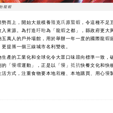
眙龍蝦
順勢而上，開始大規模養殖克氏原螯蝦，令這種不足
收入來源。為打造盱眙為「龍蝦之都」，縣政府更大
納五萬人的戶外場館，用於舉辦一年一度的國際龍蝦
，更提攜一個三線城市名利雙收。
物生產的工業化和全球化令大眾口味趨向標準一致，
利的「慢嚐運動」，正是以「慢」抵抗快餐文化和快
生活方式，注重食物要本地栽種、本地購買、用心慢