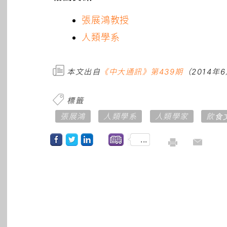
張展鴻教授
人類學系
本文出自
《中大通訊》第439期
（2014年
標籤
張展鴻
人類學系
人類學家
飲食
...