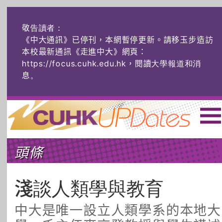
敬告讀者：
《中大通訊》已停刊，本網暫停更新。請移玉步造訪
本校最新通訊《走進中大》網頁：
https://focus.cuhk.edu.hk，閱讀大學報道和消
息
。
主頁
|
ENG
|
简体
|
頭條
頭條
榜上友名
學術探奇
社創薈動
六物窺人
AI：人算不如
淺談人類學與教育
機算？
中大是唯一設立人類學系的本地大
藝士匹靈
雅共賞
字裏科技