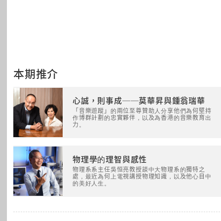
本期推介
心誠，則事成──莫華昇與鍾翁瑞華
「音樂遊蹤」的兩位至尊贊助人分享他們為何堅持
作博群計劃的忠實夥伴，以及為香港的音樂教育出
力。
物理學的理智與感性
物理系系主任吳恒亮教授談中大物理系的獨特之
處，最近為何上電視講授物理知識，以及他心目中
的美好人生。