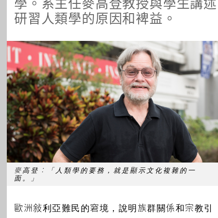
學。系主任麥高登教授與學生講述
所有主題
研習人類學的原因和裨益。
麥高登︰「人類學的要務，就是顯示文化複雜的一
面。」
歐洲敍利亞難民的窘境，說明族群關係和宗教引