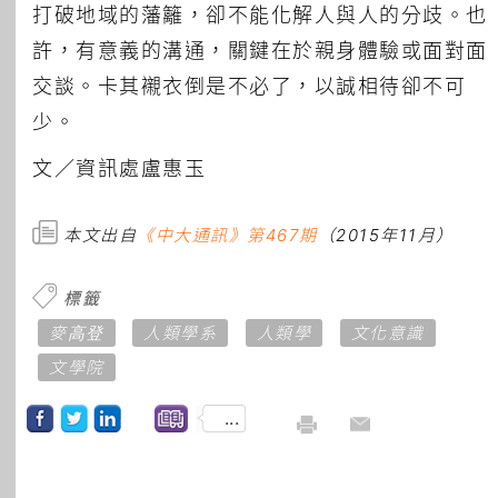
打破地域的藩籬，卻不能化解人與人的分歧。也
許，有意義的溝通，關鍵在於親身體驗或面對面
交談。卡其襯衣倒是不必了，以誠相待卻不可
少。
文／資訊處盧惠玉
本文出自
《中大通訊》第467期
（2015年11月）
標籤
麥高登
人類學系
人類學
文化意識
文學院
...