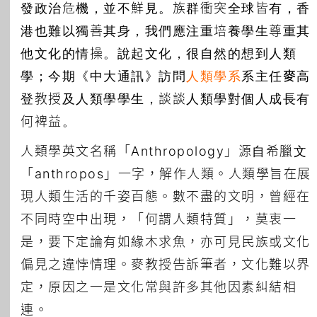
發政治危機，並不鮮見。族群衝突全球皆有，香
港也難以獨善其身，我們應注重培養學生尊重其
他文化的情操。說起文化，很自然的想到人類
學；今期《中大通訊》訪問
人類學系
系主任
麥高
登
教授及人類學學生，談談人類學對個人成長有
何裨益。
人類學英文名稱「Anthropology」源自希臘文
「anthropos」一字，解作人類。人類學旨在展
現人類生活的千姿百態。數不盡的文明，曾經在
不同時空中出現，「何謂人類特質」，莫衷一
是，要下定論有如緣木求魚，亦可見民族或文化
偏見之違悖情理。麥教授告訴筆者，文化難以界
定，原因之一是文化常與許多其他因素糾結相
連。