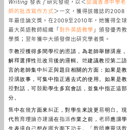
Writing
發表了研究發現，以＜
認識香港中學老
師的批改寫作方式
＞一文，獲得該雜誌的2008
年最佳論文獎。在2009至2010年，她獲得全球
最大英語教師組織「
對外英語教學
」頒發優秀教
學獎；翌年獲中大頒發傑出研究學者獎。
李教授獲得多間學校的邀請，為老師舉辦講座，
解釋選擇性批改背後的邏輯。她建議教授第二語
言的老師集中糾正與題目相關的方面：如果是教
授講故事，可集中指正過去式的使用。如果是教
授對話，可鼓勵學生多寫會話，並集中指正這部
分。
集中在幾方面來糾正，對學生來說更易明白。現
代教育理論亦建議在指派作業之前，老師應讓學
生表達自己想在哪方面下功夫。「教師應靈活教