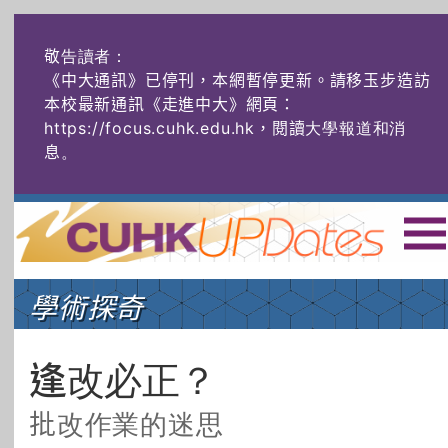
敬告讀者：
《中大通訊》已停刊，本網暫停更新。請移玉步造訪
本校最新通訊《走進中大》網頁：
https://focus.cuhk.edu.hk，閱讀大學報道和消
息
。
主頁
|
ENG
|
简体
|
學術探奇
頭條
榜上友名
學術探奇
社創薈動
六物窺人
AI：人算不如
逢改必正？
機算？
批改作業的迷思
藝士匹靈
雅共賞
字裏科技