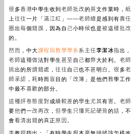
很多香港中學生收到老師批改的英文作業時，紙
上往往一片「滿江紅」——老師總是感到有責任
圈出每個錯誤，因為自己小時候也是被這樣批改
的。
然而，中大
課程與教學
學
系
系主任
李潔冰
指出，
老師這種做法對學生甚至自己都弊大於利。老師
挑出的所謂錯處，往往自己也不甚明白。很多老
師承認，耗時而盲目的「改簿」是他們教學工作
中最不喜歡的部分。
這種評卷態度對成績較差的學生尤其有害。老師
要他們一改再改，但學生只懂死記硬背的話，不
會看清出錯的真正原因。
李教授指出：「有時學生根本毫無頭緒該怎樣改