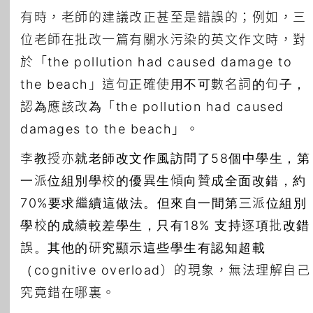
有時，老師的建議改正甚至是錯誤的；例如，三
位老師在批改一篇有關水污染的英文作文時，對
於「the pollution had caused damage to
the beach」這句正確使用不可數名詞的句子，
認為應該改為「the pollution had caused
damages to the beach」。
李教授亦就老師改文作風訪問了58個中學生，第
一派位組別學校的優異生傾向贊成全面改錯，約
70%要求繼續這做法。但來自一間第三派位組別
學校的成績較差學生，只有18% 支持逐項批改錯
誤。其他的研究顯示這些學生有認知超載
（cognitive overload）的現象，無法理解自己
究竟錯在哪裏。