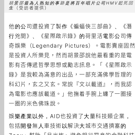
胡景邵最為人熟知的事跡是將百年唱片公司HMV起死回
生
（受訪者提供）
他的公司還投資了製作《蝙蝠俠三部曲》、《潛
行兇間》、《星際啟示錄》的荷里活電影公司傳
奇娛樂（Legendary Pictures）。電影賣座固
是投資人所樂見，然而胡景邵說他最看重的是電
影有否傳遞哲學思想或勵志訊息。「《星際啟示
錄》是我較為滿意的出品，一部充滿佛學哲理的
科幻片，玄之又玄。常說『文以載道』，而我認
為電影也應該載道。」他撫着手腕上纏了一圈接
一圈的米色佛珠說。
娛樂產業以外，AID也投資了大量科技類企業，
包括開發無人車技術以解決大城市交通擠塞的