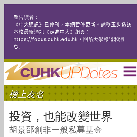
敬告讀者：
《中大通訊》已停刊，本網暫停更新。請移玉步造訪
本校最新通訊《走進中大》網頁：
https://focus.cuhk.edu.hk，閱讀大學報道和消
息
。
主頁
|
ENG
|
简体
|
榜上友名
頭條
榜上友名
學術探奇
社創薈動
六物窺人
AI：人算不如
投資，也能改變世界
機算？
胡景邵創非一般私募基金
藝士匹靈
雅共賞
字裏科技