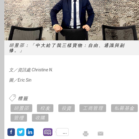
胡景邵：「中大給了我三樣寶物：自由、通識與副
修。」
文／資訊處
Christine N.
圖／Eric Sin
標籤
胡景邵
校友
投資
工商管理
私募基金
管理
收購
...