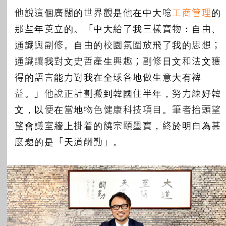
他說這個廣闊的世界觀是他在中大唸
工商管理
的
那些年奠立的。「中大給了我三樣寶物：自由、
通識與副修。自由的校園氛圍放飛了我的思想；
通識讓我對文史哲產生興趣；副修日文和法文獲
得的語言能力對我在全球各地做生意大有裨
益。」他說正計劃搬到韓國住半年，努力練好韓
文，以便在當地物色健康科技項目。筆者抬頭望
望會議室牆上掛着的饒宗頤墨寶，終於明白為甚
麼題的是「天道酬勤」。