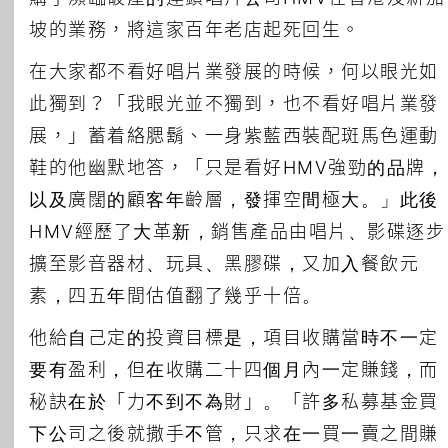
坡的業務，將這家百年老店起死回生。
在大家都不看好唱片業發展的時候，何以眼光如
此獨到？「我眼光並不獨到，也不看好唱片業發
展，」蓄着絡腮鬍、一身紫藍西裝配斑馬色運動
鞋的他幽默地答，「只是看好HMV強勁的品牌，
以及廣闊的顧客年齡層，發揮空間極大。」此後
HMV經歷了大革新，銷售產品由唱片、影碟逐步
擴至影音器材、玩具、黑膠碟，又加入餐飲元
素，四五年間估值翻了幾乎十倍。
他給自己定的投資目標是，項目收購當時不一定
要有盈利，但在收購二十四個月內一定賺錢，而
秘訣在於「力不到不為財」。「許多私募基金買
下公司之後就撒手不管，只求在一買一賣之間賺