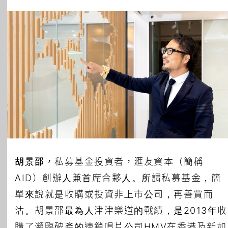
所有主題
胡景邵
，私募基金投資者，滙友資本（簡稱
AID）創辦人兼首席合夥人。所謂私募基金，簡
單來說就是收購或投資非上市公司，再善賈而
沽。胡景邵最為人津津樂道的戰績，是2013年收
購了瀕臨破產的連鎖唱片公司HMV在香港及新加