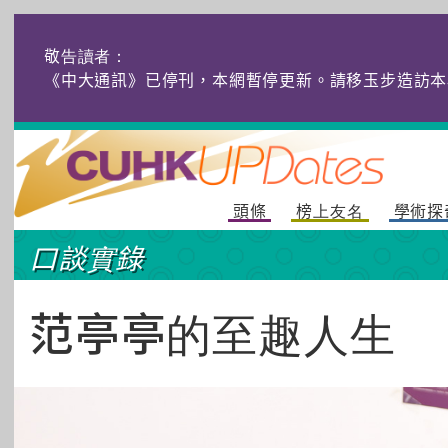
敬告讀者：
《中大通訊》已停刊，本網暫停更新。請移玉步造訪本
頭條
榜上友名
學術探
口談實錄
范亭亭的至趣人生