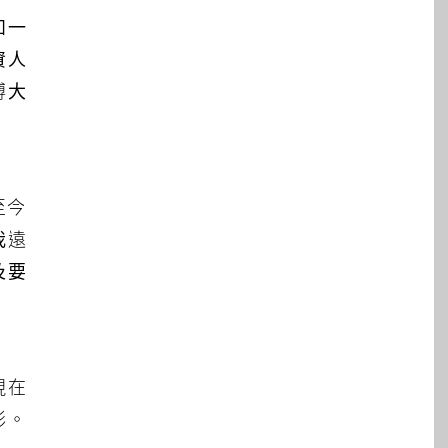
如一
資人
博大
至今
我遠
及要
現在
彩。