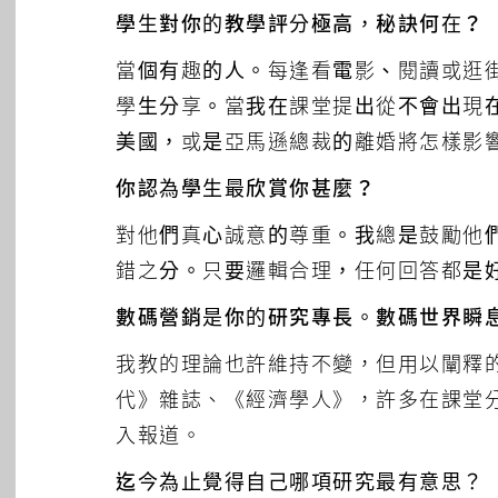
學生對你的教學評分極高，秘訣何在？
當個有趣的人。每逢看電影、閱讀或逛
學生分享。當我在課堂提出從不會出現
美國，或是亞馬遜總裁的離婚將怎樣影
你認為學生最欣賞你甚麼？
對他們真心誠意的尊重。我總是鼓勵他
錯之分。只要邏輯合理，任何回答都是
數碼營銷是你的研究專長。數碼世界瞬
我教的理論也許維持不變，但用以闡釋
代》雜誌、《經濟學人》，許多在課堂
入報道。
迄今為止覺得自己哪項研究最有意思？