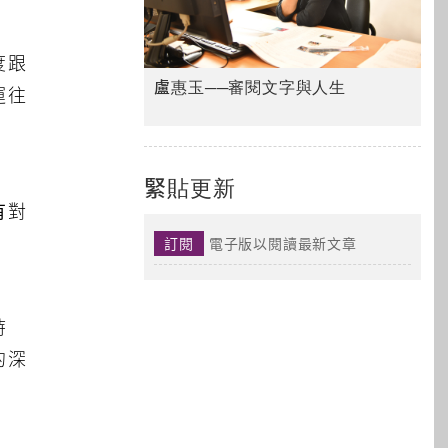
度跟
盧惠玉──審閱文字與人生
運往
緊貼更新
有對
訂閱
電子版以閱讀最新文章
時
的深