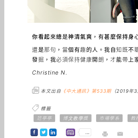
你看起來總是神清氣爽，有甚麼保持身
還是那句，當個有趣的人。我自知既不
發掘，我必須保持健康開朗，才能帶上
Christine N.
本文出自
《中大通訊》第533期
（2019年
標籤
范亭亭
博文教學獎
市場學系
教
...