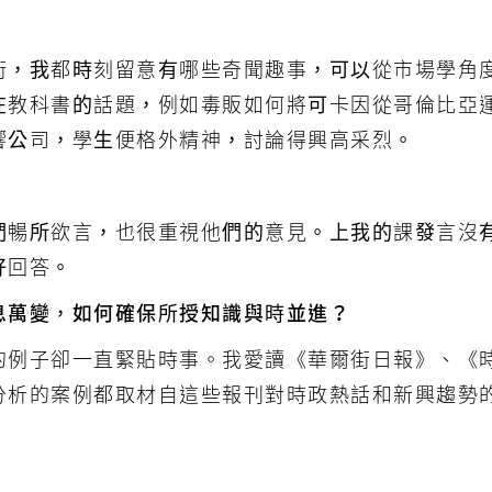
街，我都時刻留意有哪些奇聞趣事，可以從市場學角
在教科書的話題，例如毒販如何將可卡因從哥倫比亞
響公司，學生便格外精神，討論得興高采烈。
們暢所欲言，也很重視他們的意見。上我的課發言沒
好回答。
息萬變，如何確保所授知識與時並進？
的例子卻一直緊貼時事。我愛讀《華爾街日報》、《
分析的案例都取材自這些報刊對時政熱話和新興趨勢