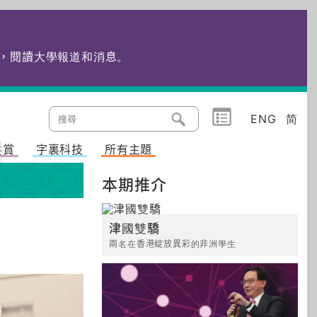
edu.hk，閱讀大學報道和消息
。
ENG
简
共賞
字裏科技
所有主題
本期推介
津國雙驕
兩名在香港綻放異彩的非洲學生