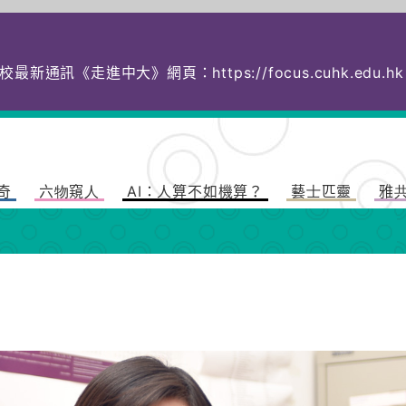
校最新通訊《走進中大》網頁：
https://focus.cuhk.
奇
六物窺人
AI：人算不如機算？
藝士匹靈
雅