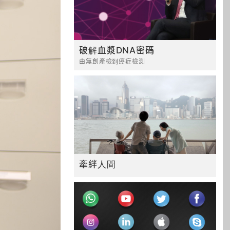
破解血漿DNA密碼
由無創產檢到癌症檢測
牽絆人間