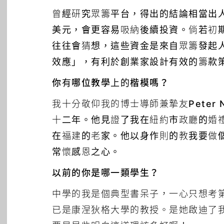
曾經研究眾籌平台，得出的結論相當出
美元，會更容易吸納後續投資。倘若初
往往會猜想，這些資金是來自眾籌發起
效應」，有利於創業家設計有效的籌款
你有哪位教學上的楷模嗎？
我十分敬仰我的博士導師兼摯友
Peter 
十二年。他見證了我在紐約市政廳的婚
在福建的老家。他以身作則的教我要做
常懷感恩之心。
以前的你是哪一類學生？
中學的我是個典型書呆子，一心只想考
已是康涅狄格大學的教授。是她啟迪了