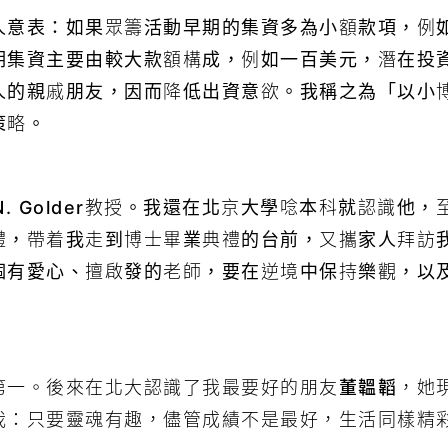
人意表：如果眾籌活動早期的集資多為小額款項，例
期集資主要由較大款額構成，例如一百美元，潛在投
人的親戚朋友，因而降低出資意欲。我稱之為「以小
策略。
N. Golder
教授。我還在北京大學唸本科就認識他，
禮，帶着我走到博士畢業典禮的台前，又攜家人拜訪
個有愛心、擅啟發的老師，要在逆境中保持樂觀，以
第一。後來在北大認識了我最要好的朋友
董韞韜
，她
我：只要靈魂有趣，儘管成績不是最好，生活同樣精